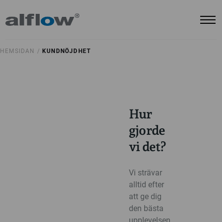
HEMSIDAN /
KUNDNÖJDHET
Hur
gjorde
vi det?
Vi strävar
alltid efter
att ge dig
den bästa
upplevelsen