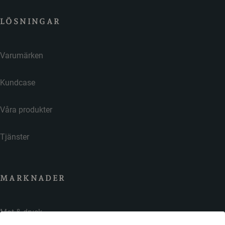
LÖSNINGAR
Varumärken
Kundcase
Våra produkter
Tjänster
MARKNADER
Mat & dryck