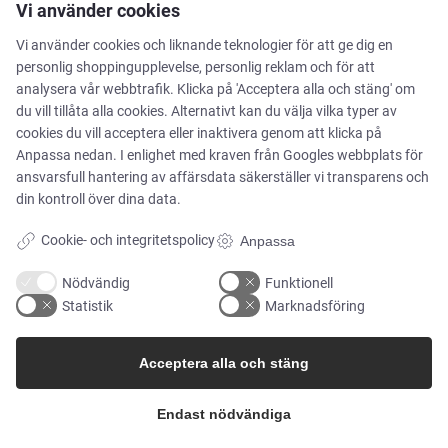
Vi använder cookies
Pharma & Biotech – Multi-Use Solutions
Vi använder cookies och liknande teknologier för att ge dig en
personlig shoppingupplevelse, personlig reklam och för att
Pharma & Biotech – Single-Use Solutions
analysera vår webbtrafik. Klicka på 'Acceptera alla och stäng' om
du vill tillåta alla cookies. Alternativt kan du välja vilka typer av
cookies du vill acceptera eller inaktivera genom att klicka på
Renrum
Anpassa nedan. I enlighet med kraven från
Googles webbplats för
ansvarsfull hantering av affärsdata
säkerställer vi transparens och
din kontroll över dina data.
Cookie- och integritetspolicy
Anpassa
FÖRETAGET
Nödvändig
Funktionell
Statistik
Marknadsföring
Kontakta oss
Acceptera alla och stäng
Nyhetsbrev
Endast nödvändiga
Presscenter