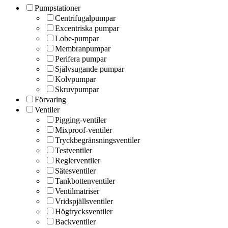
Pumpstationer
Centrifugalpumpar
Excentriska pumpar
Lobe-pumpar
Membranpumpar
Perifera pumpar
Självsugande pumpar
Kolvpumpar
Skruvpumpar
Förvaring
Ventiler
Pigging-ventiler
Mixproof-ventiler
Tryckbegränsningsventiler
Testventiler
Reglerventiler
Sätesventiler
Tankbottenventiler
Ventilmatriser
Vridspjällsventiler
Högtrycksventiler
Backventiler