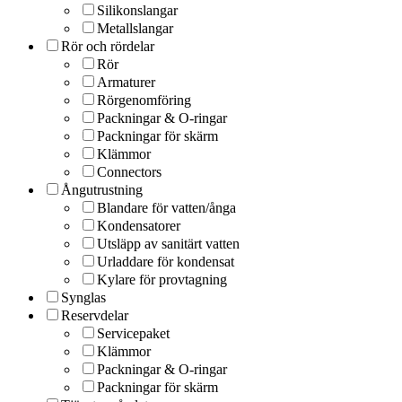
Silikonslangar
Metallslangar
Rör och rördelar
Rör
Armaturer
Rörgenomföring
Packningar & O-ringar
Packningar för skärm
Klämmor
Connectors
Ångutrustning
Blandare för vatten/ånga
Kondensatorer
Utsläpp av sanitärt vatten
Urladdare för kondensat
Kylare för provtagning
Synglas
Reservdelar
Servicepaket
Klämmor
Packningar & O-ringar
Packningar för skärm