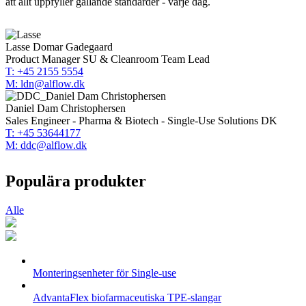
att allt uppfyller gällande standarder - varje dag.
Lasse Domar Gadegaard
Product Manager SU & Cleanroom Team Lead
T: +45 2155 5554
M: ldn@alflow.dk
Daniel Dam Christophersen
Sales Engineer - Pharma & Biotech - Single-Use Solutions DK
T: +45 53644177
M: ddc@alflow.dk
Populära produkter
Alle
Monteringsenheter för Single-use
AdvantaFlex biofarmaceutiska TPE-slangar