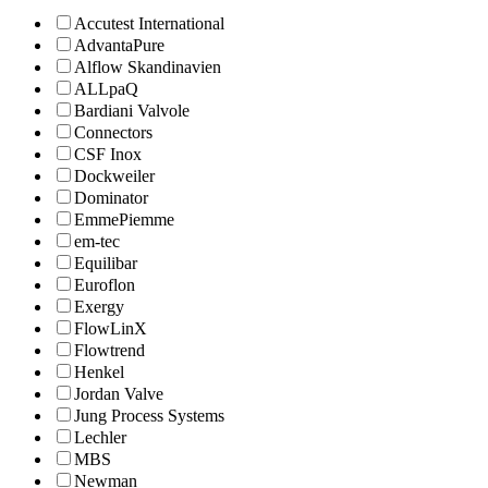
Accutest International
AdvantaPure
Alflow Skandinavien
ALLpaQ
Bardiani Valvole
Connectors
CSF Inox
Dockweiler
Dominator
EmmePiemme
em-tec
Equilibar
Euroflon
Exergy
FlowLinX
Flowtrend
Henkel
Jordan Valve
Jung Process Systems
Lechler
MBS
Newman