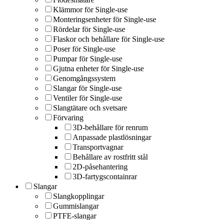
Klämmor för Single-use
Monteringsenheter för Single-use
Rördelar för Single-use
Flaskor och behållare för Single-use
Poser för Single-use
Pumpar för Single-use
Gjutna enheter för Single-use
Genomgångssystem
Slangar för Single-use
Ventiler för Single-use
Slangtätare och svetsare
Förvaring
3D-behållare för renrum
Anpassade plastlösningar
Transportvagnar
Behållare av rostfritt stål
2D-påsehantering
3D-fartygscontainrar
Slangar
Slangkopplingar
Gummislangar
PTFE-slangar