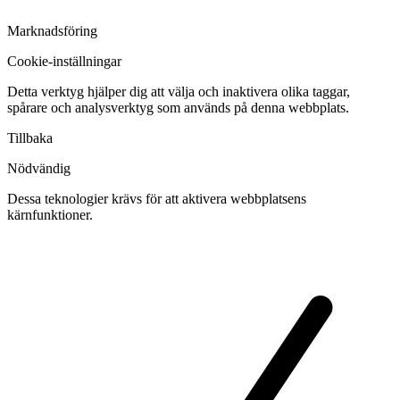
Marknadsföring
Cookie-inställningar
Detta verktyg hjälper dig att välja och inaktivera olika taggar,
spårare och analysverktyg som används på denna webbplats.
Tillbaka
Nödvändig
Dessa teknologier krävs för att aktivera webbplatsens
kärnfunktioner.
Växla
cookies
för
Nödvändig