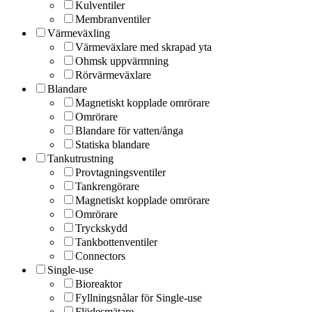
Kulventiler
Membranventiler
Värmeväxling
Värmeväxlare med skrapad yta
Ohmsk uppvärmning
Rörvärmeväxlare
Blandare
Magnetiskt kopplade omrörare
Omrörare
Blandare för vatten/ånga
Statiska blandare
Tankutrustning
Provtagningsventiler
Tankrengörare
Magnetiskt kopplade omrörare
Omrörare
Tryckskydd
Tankbottenventiler
Connectors
Single-use
Bioreaktor
Fyllningsnålar för Single-use
Flödesmätare