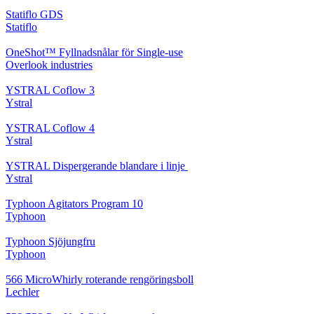
Statiflo GDS
Statiflo
OneShot™ Fyllnadsnålar för Single-use
Overlook industries
YSTRAL Coflow 3
Ystral
YSTRAL Coflow 4
Ystral
YSTRAL Dispergerande blandare i linje ‍‍
Ystral
Typhoon Agitators Program 10
Typhoon
Typhoon Sjöjungfru
Typhoon
566 MicroWhirly roterande rengöringsboll
Lechler