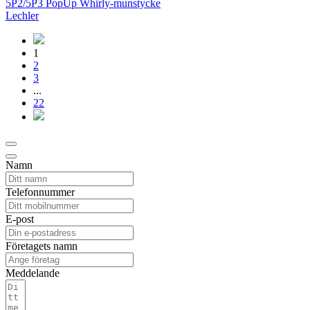
5P2/5P3 PopUp Whirly-munstycke
Lechler
1
2
3
...
22
Namn
Telefonnummer
E-post
Företagets namn
Meddelande