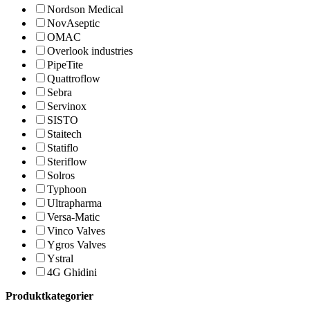
Nordson Medical
NovAseptic
OMAC
Overlook industries
PipeTite
Quattroflow
Sebra
Servinox
SISTO
Staitech
Statiflo
Steriflow
Solros
Typhoon
Ultrapharma
Versa-Matic
Vinco Valves
Ygros Valves
Ystral
4G Ghidini
Produktkategorier