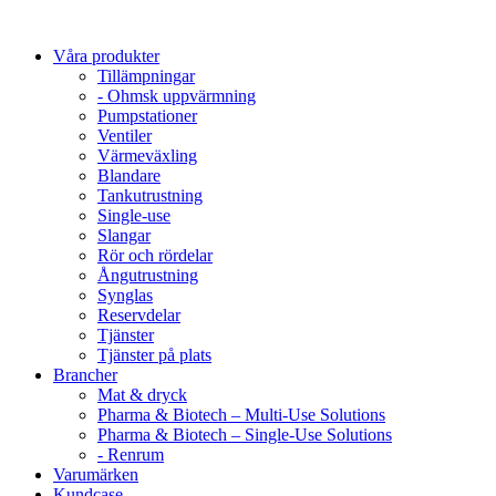
Våra produkter
Tillämpningar
- Ohmsk uppvärmning
Pumpstationer
Ventiler
Värmeväxling
Blandare
Tankutrustning
Single-use
Slangar
Rör och rördelar
Ångutrustning
Synglas
Reservdelar
Tjänster
Tjänster på plats
Brancher
Mat & dryck
Pharma & Biotech – Multi-Use Solutions
Pharma & Biotech – Single-Use Solutions
- Renrum
Varumärken
Kundcase