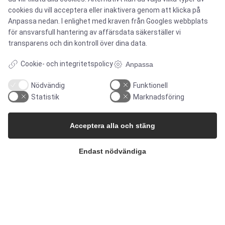
cookies du vill acceptera eller inaktivera genom att klicka på
MARKNADER
Anpassa nedan. I enlighet med kraven från
Googles webbplats
för ansvarsfull hantering av affärsdata
säkerställer vi
transparens och din kontroll över dina data.
Mat & dryck
Cookie- och integritetspolicy
Anpassa
Pharma & Biotech – Multi-Use Solutions
Nödvändig
Funktionell
Statistik
Marknadsföring
Pharma & Biotech – Single-Use Solutions
Acceptera alla och stäng
Renrum
Endast nödvändiga
FÖRETAGET
Kontakta oss