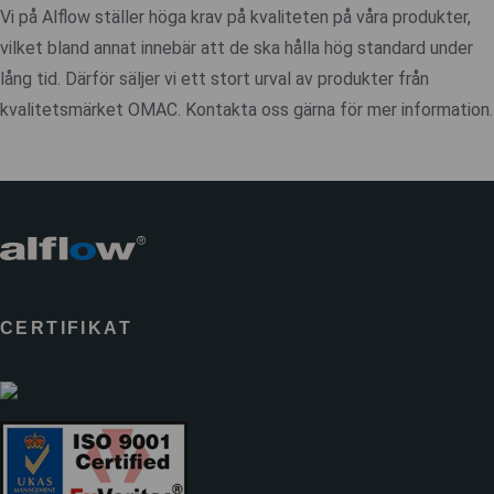
Vi på Alflow ställer höga krav på kvaliteten på våra produkter,
vilket bland annat innebär att de ska hålla hög standard under
lång tid. Därför säljer vi ett stort urval av produkter från
kvalitetsmärket OMAC. Kontakta oss gärna för mer information.
CERTIFIKAT