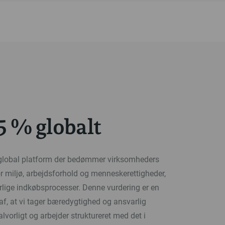
5 % globalt
 global platform der bedømmer virksomheders
r miljø, arbejdsforhold og menneskerettigheder,
rlige indkøbsprocesser. Denne vurdering er en
f, at vi tager bæredygtighed og ansvarlig
alvorligt og arbejder struktureret med det i