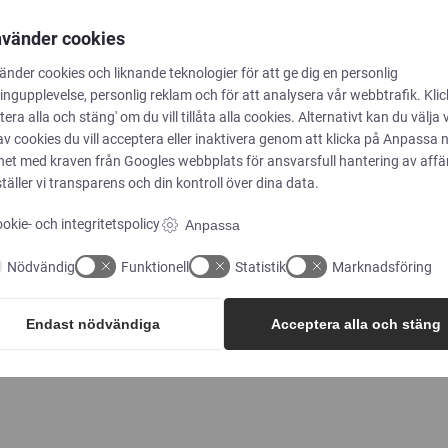
nvänder cookies
änder cookies och liknande teknologier för att ge dig en personlig
ngupplevelse, personlig reklam och för att analysera vår webbtrafik. Kli
nybar energi
tera alla och stäng' om du vill tillåta alla cookies. Alternativt kan du välja 
r för perioden
av cookies du vill acceptera eller inaktivera genom att klicka på Anpassa 
mhet med 100 %
ghet med kraven från
Googles webbplats för ansvarsfull hantering av aff
täller vi transparens och din kontroll över dina data.
er runt om i
okie- och integritetspolicy
Anpassa
ppen ännu mer.
Nödvändig
Funktionell
Statistik
Marknadsföring
l av grön energi
 globalt.
Endast nödvändiga
Acceptera alla och stäng