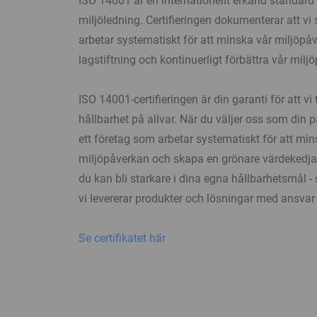
ISO 14001 är en internationellt erkänd standard 
miljöledning. Certifieringen dokumenterar att vi
arbetar systematiskt för att minska vår miljöpåv
lagstiftning och kontinuerligt förbättra vår milj
ISO 14001-certifieringen är din garanti för att vi 
hållbarhet på allvar. När du väljer oss som din p
ett företag som arbetar systematiskt för att min
miljöpåverkan och skapa en grönare värdekedja.
du kan bli starkare i dina egna hållbarhetsmål 
vi levererar produkter och lösningar med ansvar 
Se certifikatet här