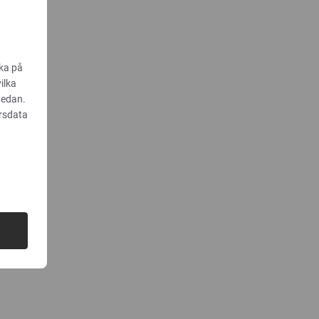
cka på
vilka
nedan.
ärsdata