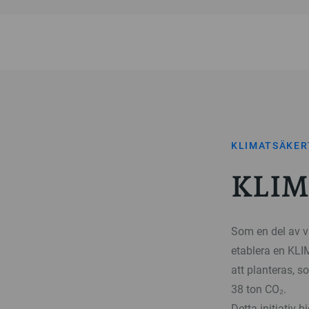
KLIMATSÄKER
KLIM
Som en del av vå
etablera en KL
att planteras, s
38 ton CO₂.
Detta initiativ b