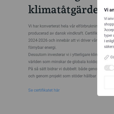
klimatåtgärder
Vi a
Vi anv
shoppi
Vi har konverterat hela vår elförbrukning till för
'Accep
producerad av dansk vindkraft. Certifikatet gälle
typer 
2024-2026 och innebär att vi driver vår verksa
I enli
säkers
förnybar energi.
Dessutom investerar vi i ytterligare klimatåtgärd
Co
världen som minskar de globala koldioxidutslä
På så sätt bidrar vi dubbelt: både genom våra va
och genom projekt som stöder hållbar utveckling
Se certifikatet här