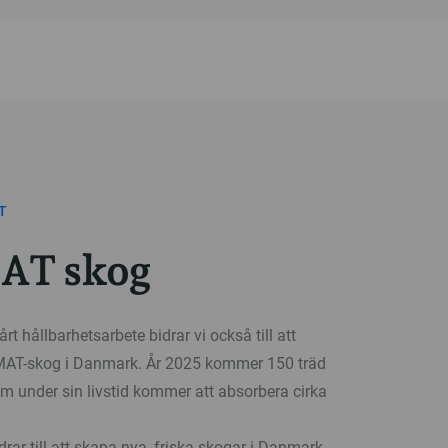
T
AT skog
rt hållbarhetsarbete bidrar vi också till att
IMAT-skog i Danmark. År 2025 kommer 150 träd
om under sin livstid kommer att absorbera cirka
idrar till att skapa nya, friska skogar i Danmark