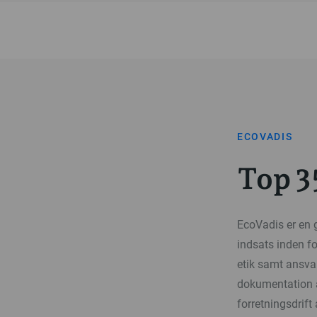
ECOVADIS
Top 3
EcoVadis er en
indsats inden fo
etik samt ansva
dokumentation a
forretningsdrift 