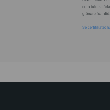
som både stärke
grönare framtid
Se certifikatet h