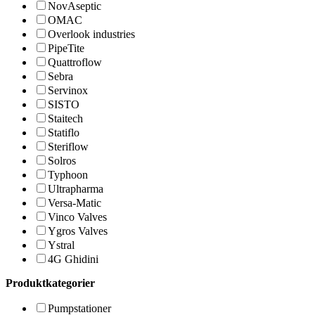
NovAseptic
OMAC
Overlook industries
PipeTite
Quattroflow
Sebra
Servinox
SISTO
Staitech
Statiflo
Steriflow
Solros
Typhoon
Ultrapharma
Versa-Matic
Vinco Valves
Ygros Valves
Ystral
4G Ghidini
Produktkategorier
Pumpstationer