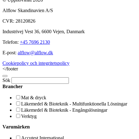
Alflow Skandinavien A/S
CVR: 28120826
Industrivej Vest 36, 6600 Vejen, Danmark
Telefon:
+45 7696 2130
E-post:
alflow@alflow.dk
Cookiepolicy och integritetspolicy
</footer
Sök
Brancher
Mat & dryck
Läkemedel & Bioteknik - Multifunktionella Lösningar
Läkemedel & Bioteknik - Engångslösningar
Verktyg
Varumärken
Accutest International