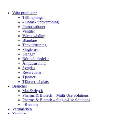
Våra produkter
Tillämpningar
- Ohmsk uppvärmning
Pumpstationer
Ventiler
Värmeväxling
Blandare
Tankutrustning
Single-use
Slangar
Rör och rördelar
Ångutrustning
Synglas
Reservdelar
Tjänster
Tjänster på plats
Brancher
Mat & dryck
Pharma & Biotech – Multi-Use Solutions
Pharma & Biotech – Single-Use Solutions
- Renrum
Varumärken
Kundcase