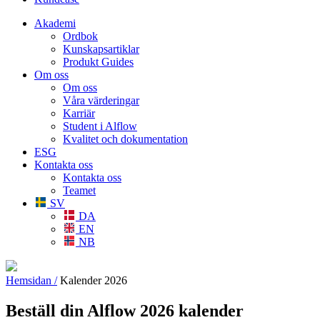
Akademi
Ordbok
Kunskapsartiklar
Produkt Guides
Om oss
Om oss
Våra värderingar
Karriär
Student i Alflow
Kvalitet och dokumentation
ESG
Kontakta oss
Kontakta oss
Teamet
SV
DA
EN
NB
Hemsidan /
Kalender 2026
Beställ din Alflow 2026 kalender