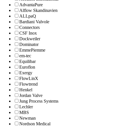
AdvantaPure
Alflow Skandinavien
ALLpaQ
Bardiani Valvole
Connectors
CSF Inox
Dockweiler
Dominator
EmmePiemme
em-tec
Equilibar
Euroflon
Exergy
FlowLinX
Flowtrend
Henkel
Jordan Valve
Jung Process Systems
Lechler
MBS
Newman
Nordson Medical