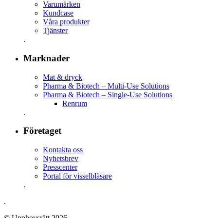
Varumärken
Kundcase
Våra produkter
Tjänster
.
Marknader
Mat & dryck
Pharma & Biotech – Multi-Use Solutions
Pharma & Biotech – Single-Use Solutions
Renrum
.
Företaget
Kontakta oss
Nyhetsbrev
Presscenter
Portal för visselblåsare
.
.
© Upphovsrätt 2026