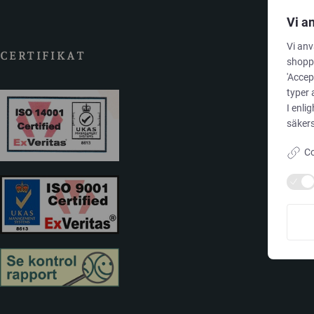
Vi a
Vi anv
CERTIFIKAT
shoppi
'Accep
typer 
I enli
säkers
Co