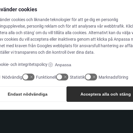
nvänder cookies
änder cookies och liknande teknologier för att ge dig en personlig
LÖSNINGAR
ngupplevelse, personlig reklam och för att analysera vår webbtrafik. Kli
tera alla och stäng' om du vill tillåta alla cookies. Alternativt kan du välja 
av cookies du vill acceptera eller inaktivera genom att klicka på Anpassa 
Varumärken
ghet med kraven från
Googles webbplats för ansvarsfull hantering av aff
täller vi transparens och din kontroll över dina data.
Kundcase
okie- och integritetspolicy
Anpassa
Våra produkter
Nödvändig
Funktionell
Statistik
Marknadsföring
Tjänster
Endast nödvändiga
Acceptera alla och stäng