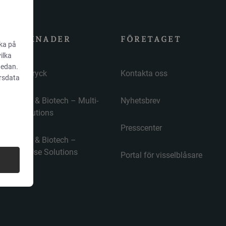
MARKNADER
FÖRETAGET
cka på
vilka
nedan.
Mat & dryck
Kontakta oss
ärsdata
Pharma & Biotech – Multi-
Nyhetsbrev
Use Solutions
Presscenter
Pharma & Biotech –
Single-Use Solutions
Portal för visselblåsare
Renrum