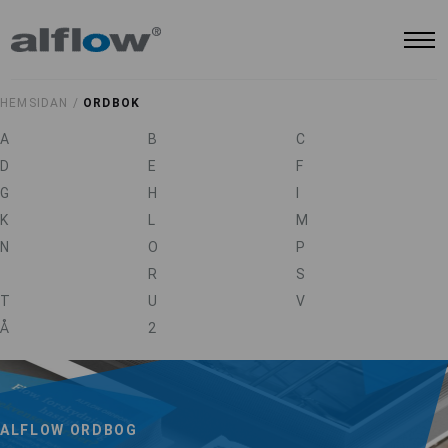
HEMSIDAN /
ORDBOK
A
B
C
D
E
F
G
H
I
K
L
M
N
O
P
R
S
T
U
V
Å
2
ALFLOW ORDBOG