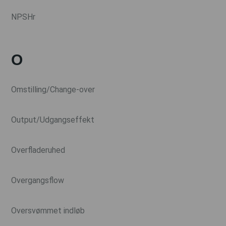
NPSHr
O
Omstilling/Change-over
Output/Udgangseffekt
Overfladeruhed
Overgangsflow
Oversvømmet indløb