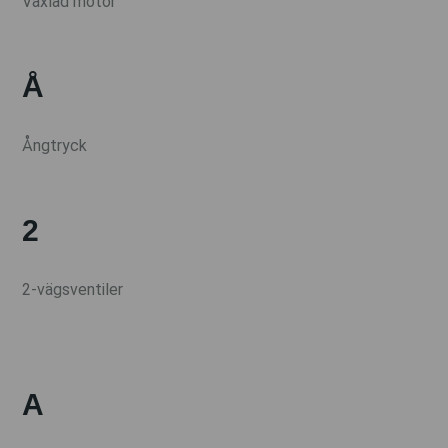
Växlad motor
Å
Ångtryck
2
2-vägsventiler
A