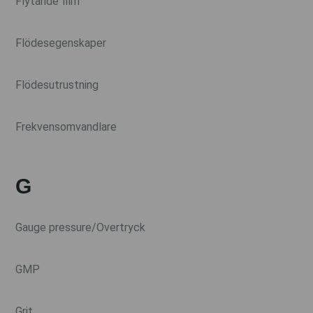
Flytande film
Flödesegenskaper
Flödesutrustning
Frekvensomvandlare
G
Gauge pressure/Overtryck
GMP
Grit