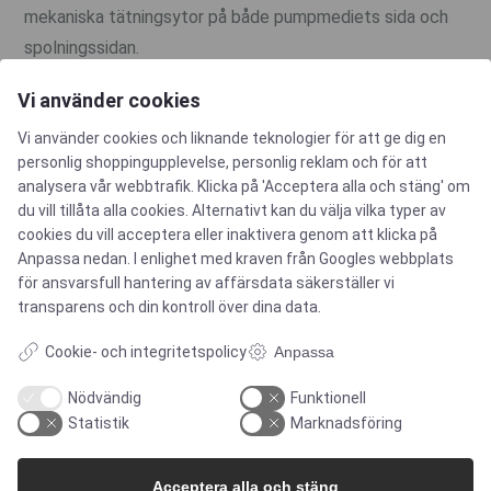
mekaniska tätningsytor på både pumpmediets sida och
spolningssidan.
Vi använder cookies
Tätning mellan två delar som rör sig i förhållande till
Vi använder cookies och liknande teknologier för att ge dig en
varandra.
personlig shoppingupplevelse, personlig reklam och för att
analysera vår webbtrafik. Klicka på 'Acceptera alla och stäng' om
du vill tillåta alla cookies. Alternativt kan du välja vilka typer av
E
cookies du vill acceptera eller inaktivera genom att klicka på
Anpassa nedan. I enlighet med kraven från
Googles webbplats
för ansvarsfull hantering av affärsdata
säkerställer vi
"European Hygienic Equipment Design Group. En
transparens och din kontroll över dina data.
europeisk icke-statlig organisation för främjande av
Cookie- och integritetspolicy
Anpassa
hygienisk design och livsmedelsteknik.
Nödvändig
Funktionell
Statistik
Marknadsföring
Icke-metallisk tätningsdel. Har en elastisk
belastningskaraktäristik.
Acceptera alla och stäng