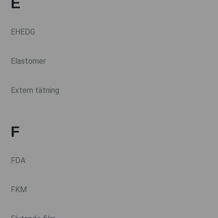
E
EHEDG
Elastomer
Extern tätning
F
FDA
FKM