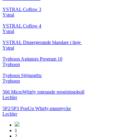
YSTRAL Coflow 3
Ystral
YSTRAL Coflow 4
Ystral
YSTRAL Dispergerande blandare i linje ‍‍
Ystral
Typhoon Agitators Program 10
Typhoon
Typhoon Sjöjungfru
Typhoon
566 MicroWhirly roterande rengöringsboll
Lechler
5P2/5P3 PopUp Whirly-munstycke
Lechler
1
2