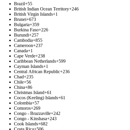
Brazil
+55
British Indian Ocean Territory
+246
British Virgin Islands
+1
Brunei
+673
Bulgaria
+359
Burkina Faso
+226
Burundi
+257
Cambodia
+855
Cameroon
+237
Canada
+1
Cape Verde
+238
Caribbean Netherlands
+599
Cayman Islands
+1
Central African Republic
+236
Chad
+235
Chile
+56
China
+86
Christmas Island
+61
Cocos (Keeling) Islands
+61
Colombia
+57
Comoros
+269
Congo - Brazzaville
+242
Congo - Kinshasa
+243
Cook Islands
+682
Costa Rica
+506