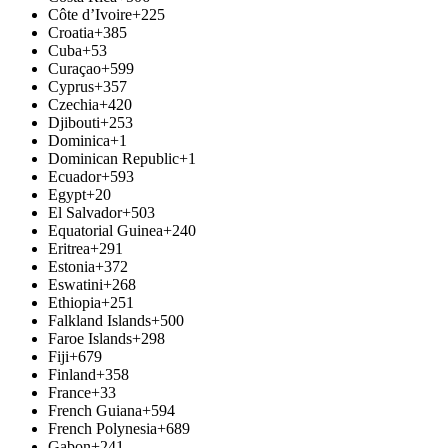
Côte d’Ivoire
+225
Croatia
+385
Cuba
+53
Curaçao
+599
Cyprus
+357
Czechia
+420
Djibouti
+253
Dominica
+1
Dominican Republic
+1
Ecuador
+593
Egypt
+20
El Salvador
+503
Equatorial Guinea
+240
Eritrea
+291
Estonia
+372
Eswatini
+268
Ethiopia
+251
Falkland Islands
+500
Faroe Islands
+298
Fiji
+679
Finland
+358
France
+33
French Guiana
+594
French Polynesia
+689
Gabon
+241