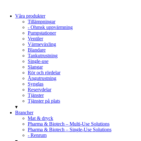
Våra produkter
Tillämpningar
- Ohmsk uppvärmning
Pumpstationer
Ventiler
Värmeväxling
Blandare
Tankutrustning
Single-use
Slangar
Rör och rördelar
Ångutrustning
Synglas
Reservdelar
Tjänster
Tjänster på plats
▾
Brancher
Mat & dryck
Pharma & Biotech – Multi-Use Solutions
Pharma & Biotech – Single-Use Solutions
- Renrum