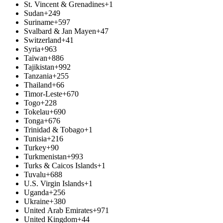
St. Vincent & Grenadines
+1
Sudan
+249
Suriname
+597
Svalbard & Jan Mayen
+47
Switzerland
+41
Syria
+963
Taiwan
+886
Tajikistan
+992
Tanzania
+255
Thailand
+66
Timor-Leste
+670
Togo
+228
Tokelau
+690
Tonga
+676
Trinidad & Tobago
+1
Tunisia
+216
Turkey
+90
Turkmenistan
+993
Turks & Caicos Islands
+1
Tuvalu
+688
U.S. Virgin Islands
+1
Uganda
+256
Ukraine
+380
United Arab Emirates
+971
United Kingdom
+44