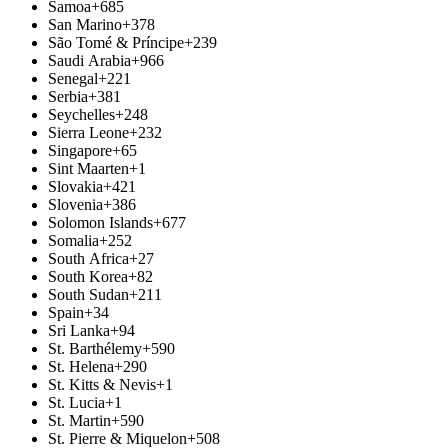
Samoa
+685
San Marino
+378
São Tomé & Príncipe
+239
Saudi Arabia
+966
Senegal
+221
Serbia
+381
Seychelles
+248
Sierra Leone
+232
Singapore
+65
Sint Maarten
+1
Slovakia
+421
Slovenia
+386
Solomon Islands
+677
Somalia
+252
South Africa
+27
South Korea
+82
South Sudan
+211
Spain
+34
Sri Lanka
+94
St. Barthélemy
+590
St. Helena
+290
St. Kitts & Nevis
+1
St. Lucia
+1
St. Martin
+590
St. Pierre & Miquelon
+508