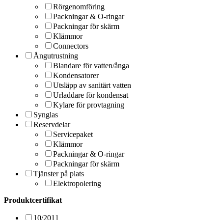
Rörgenomföring
Packningar & O-ringar
Packningar för skärm
Klämmor
Connectors
Ångutrustning
Blandare för vatten/ånga
Kondensatorer
Utsläpp av sanitärt vatten
Urladdare för kondensat
Kylare för provtagning
Synglas
Reservdelar
Servicepaket
Klämmor
Packningar & O-ringar
Packningar för skärm
Tjänster på plats
Elektropolering
Produktcertifikat
10/2011