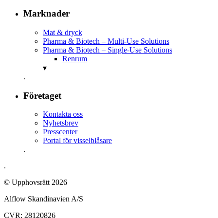
Marknader
Mat & dryck
Pharma & Biotech – Multi-Use Solutions
Pharma & Biotech – Single-Use Solutions
Renrum
▾
.
Företaget
Kontakta oss
Nyhetsbrev
Presscenter
Portal för visselblåsare
.
.
© Upphovsrätt 2026
Alflow Skandinavien A/S
CVR: 28120826