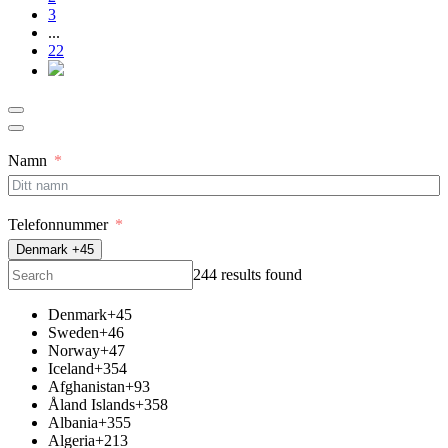
3
...
22
Namn
Telefonnummer
Denmark +45
244 results found
Denmark
+45
Sweden
+46
Norway
+47
Iceland
+354
Afghanistan
+93
Åland Islands
+358
Albania
+355
Algeria
+213