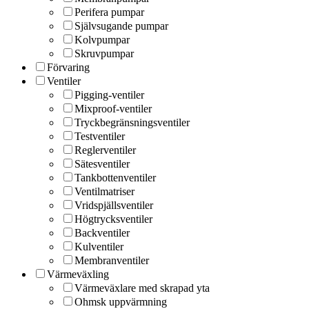
Perifera pumpar
Självsugande pumpar
Kolvpumpar
Skruvpumpar
Förvaring
Ventiler
Pigging-ventiler
Mixproof-ventiler
Tryckbegränsningsventiler
Testventiler
Reglerventiler
Sätesventiler
Tankbottenventiler
Ventilmatriser
Vridspjällsventiler
Högtrycksventiler
Backventiler
Kulventiler
Membranventiler
Värmeväxling
Värmeväxlare med skrapad yta
Ohmsk uppvärmning