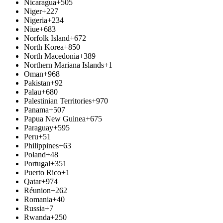
Nicaragua
+505
Niger
+227
Nigeria
+234
Niue
+683
Norfolk Island
+672
North Korea
+850
North Macedonia
+389
Northern Mariana Islands
+1
Oman
+968
Pakistan
+92
Palau
+680
Palestinian Territories
+970
Panama
+507
Papua New Guinea
+675
Paraguay
+595
Peru
+51
Philippines
+63
Poland
+48
Portugal
+351
Puerto Rico
+1
Qatar
+974
Réunion
+262
Romania
+40
Russia
+7
Rwanda
+250