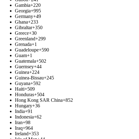
Gambia
+220
Georgia
+995
Germany
+49
Ghana
+233
Gibraltar
+350
Greece
+30
Greenland
+299
Grenada
+1
Guadeloupe
+590
Guam
+1
Guatemala
+502
Guernsey
+44
Guinea
+224
Guinea-Bissau
+245
Guyana
+592
Haiti
+509
Honduras
+504
Hong Kong SAR China
+852
Hungary
+36
India
+91
Indonesia
+62
Iran
+98
Iraq
+964
Ireland
+353