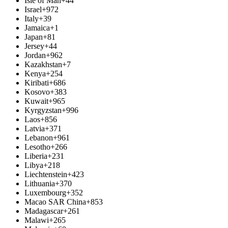
Isle of Man
+44
Israel
+972
Italy
+39
Jamaica
+1
Japan
+81
Jersey
+44
Jordan
+962
Kazakhstan
+7
Kenya
+254
Kiribati
+686
Kosovo
+383
Kuwait
+965
Kyrgyzstan
+996
Laos
+856
Latvia
+371
Lebanon
+961
Lesotho
+266
Liberia
+231
Libya
+218
Liechtenstein
+423
Lithuania
+370
Luxembourg
+352
Macao SAR China
+853
Madagascar
+261
Malawi
+265