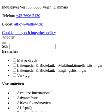
Industrivej Vest 36, 6600 Vejen, Danmark
Telefon:
+45 7696 2130
E-post:
alflow@alflow.dk
Cookiepolicy och integritetspolicy
</footer
Sök
Brancher
Mat & dryck
Läkemedel & Bioteknik - Multifunktionella Lösningar
Läkemedel & Bioteknik - Engångslösningar
Verktyg
Varumärken
Accutest International
AdvantaPure
Alflow Skandinavien
ALLpaQ