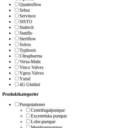
Quattroflow
Sebra
Servinox
SISTO
Staitech
Statiflo
Steriflow
Solros
Typhoon
Ultrapharma
Versa-Matic
Vinco Valves
Ygros Valves
Ystral
4G Ghidini
Produktkategorier
Pumpstationer
Centrifugalpumpar
Excentriska pumpar
Lobe-pumpar
Membranpumpar