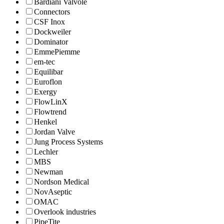
Bardiani Valvole
Connectors
CSF Inox
Dockweiler
Dominator
EmmePiemme
em-tec
Equilibar
Euroflon
Exergy
FlowLinX
Flowtrend
Henkel
Jordan Valve
Jung Process Systems
Lechler
MBS
Newman
Nordson Medical
NovAseptic
OMAC
Overlook industries
PipeTite