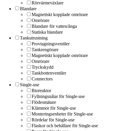
Rörvärmeväxlare
Blandare
Magnetiskt kopplade omrörare
Omrörare
Blandare för vatten/ånga
Statiska blandare
Tankutrustning
Provtagningsventiler
Tankrengörare
Magnetiskt kopplade omrörare
Omrörare
Tryckskydd
Tankbottenventiler
Connectors
Single-use
Bioreaktor
Fyllningsnålar för Single-use
Flödesmätare
Klämmor för Single-use
Monteringsenheter för Single-use
Rördelar för Single-use
Flaskor och behållare för Single-use