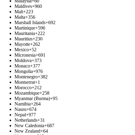
Malaysia
+60
Maldives
+960
Mali
+223
Malta
+356
Marshall Islands
+692
Martinique
+596
Mauritania
+222
Mauritius
+230
Mayotte
+262
Mexico
+52
Micronesia
+691
Moldova
+373
Monaco
+377
Mongolia
+976
Montenegro
+382
Montserrat
+1
Morocco
+212
Mozambique
+258
Myanmar (Burma)
+95
Namibia
+264
Nauru
+674
Nepal
+977
Netherlands
+31
New Caledonia
+687
New Zealand
+64