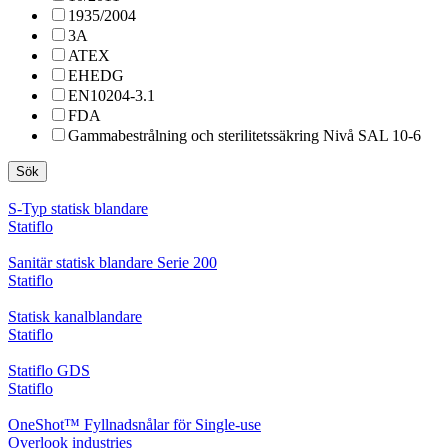
1935/2004
3A
ATEX
EHEDG
EN10204-3.1
FDA
Gammabestrålning och sterilitetssäkring Nivå SAL 10-6
Sök
S-Typ statisk blandare
Statiflo
Sanitär statisk blandare Serie 200
Statiflo
Statisk kanalblandare
Statiflo
Statiflo GDS
Statiflo
OneShot™ Fyllnadsnålar för Single-use
Overlook industries