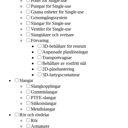
Poser för Single-use
Pumpar för Single-use
Gjutna enheter för Single-use
Genomgångssystem
Slangar för Single-use
Ventiler för Single-use
Slangtätare och svetsare
Förvaring
3D-behållare för renrum
Anpassade plastlösningar
Transportvagnar
Behållare av rostfritt stål
2D-påsehantering
3D-fartygscontainrar
Slangar
Slangkopplingar
Gummislangar
PTFE-slangar
Silikonslangar
Metallslangar
Rör och rördelar
Rör
Armaturer