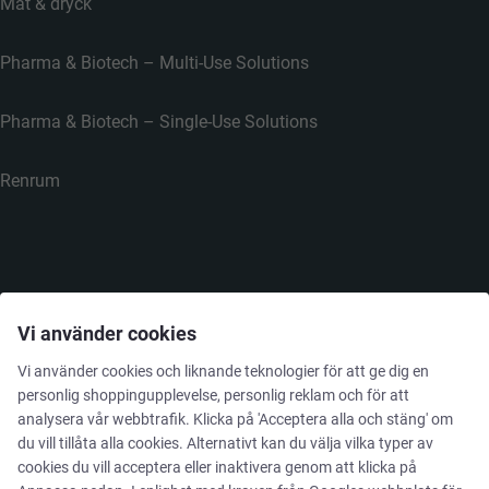
Mat & dryck
Pharma & Biotech – Multi-Use Solutions
Pharma & Biotech – Single-Use Solutions
Renrum
FÖRETAGET
Vi använder cookies
Vi använder cookies och liknande teknologier för att ge dig en
Kontakta oss
personlig shoppingupplevelse, personlig reklam och för att
analysera vår webbtrafik. Klicka på 'Acceptera alla och stäng' om
Nyhetsbrev
du vill tillåta alla cookies. Alternativt kan du välja vilka typer av
cookies du vill acceptera eller inaktivera genom att klicka på