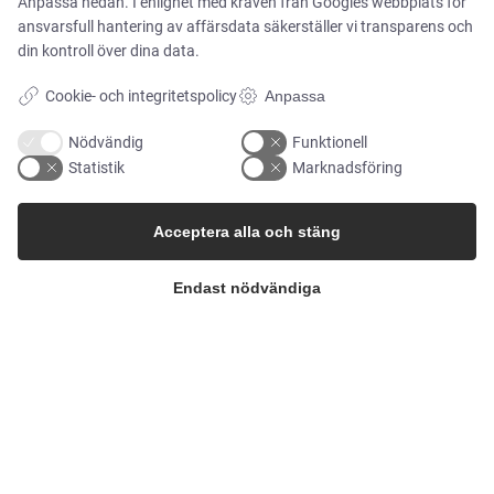
Anpassa nedan. I enlighet med kraven från
Googles webbplats för
Presscenter
ansvarsfull hantering av affärsdata
säkerställer vi transparens och
din kontroll över dina data.
Portal för visselblåsare
Cookie- och integritetspolicy
Anpassa
Nödvändig
Funktionell
Statistik
Marknadsföring
Acceptera alla och stäng
Endast nödvändiga
© Upphovsrätt 2026
Alflow Skandinavien A/S
CVR: 28120826
Industrivej Vest 36, 6600 Vejen, Danmark
Telefon:
+45 7696 2130
E-post:
alflow@alflow.dk