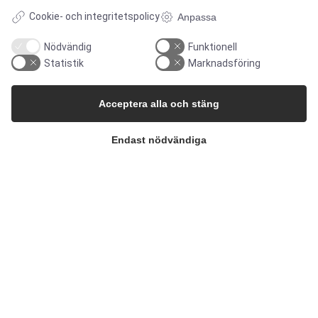
Cookie- och integritetspolicy
Anpassa
Nödvändig
Funktionell
Statistik
Marknadsföring
Acceptera alla och stäng
Endast nödvändiga
© Upphovsrätt 2026
Alflow Skandinavien A/S
CVR: 28120826
Industrivej Vest 36, 6600 Vejen, Danmark
Telefon:
+45 7696 2130
E-post:
alflow@alflow.dk
Cookiepolicy och integritetspolicy
</footer