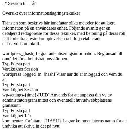
. * Session till 1 år
Översikt över informationslagringstekniker
Tjänsten som beskrivs här innefattar olika metoder för att lagra
information på en användares enhet. Följande avsnitt ger en
detaljerad redogörelse för dessa tekniker, med betoning på deras roll
i att förbättra användarupplevelsen och följa etablerade
dataskyddsprotokoll.
wordpress_[hash]
Lagrar autentiseringsinformation. Begränsad till
området för administrationsskärmen.
Typ
Första part
Varaktighet
Session
wordpress_logged_in_[hash]
Visar när du är inloggad och vem du
är.
Typ
Första part
Varaktighet
Session
wp-settings-{time}-[UID]
Används för att anpassa din vy av
administratörsgränssnittet och eventuellt huvudwebbplatsens
gränssnitt.
Typ
Första part
Varaktighet
1 år
kommentar_författare_{HASH}
Lagrar kommentatorns namn för att
undvika att skriva in det på nytt.