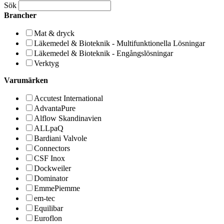
Sök
Brancher
Mat & dryck
Läkemedel & Bioteknik - Multifunktionella Lösningar
Läkemedel & Bioteknik - Engångslösningar
Verktyg
Varumärken
Accutest International
AdvantaPure
Alflow Skandinavien
ALLpaQ
Bardiani Valvole
Connectors
CSF Inox
Dockweiler
Dominator
EmmePiemme
em-tec
Equilibar
Euroflon