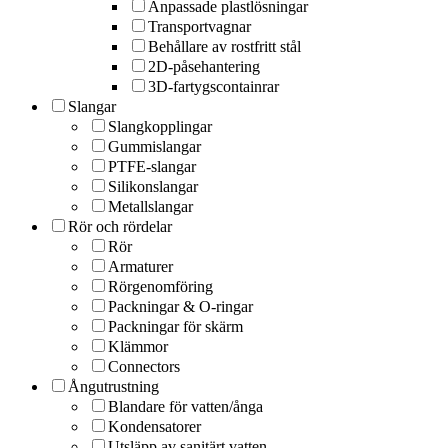
Anpassade plastlösningar
Transportvagnar
Behållare av rostfritt stål
2D-påsehantering
3D-fartygscontainrar
Slangar
Slangkopplingar
Gummislangar
PTFE-slangar
Silikonslangar
Metallslangar
Rör och rördelar
Rör
Armaturer
Rörgenomföring
Packningar & O-ringar
Packningar för skärm
Klämmor
Connectors
Ångutrustning
Blandare för vatten/ånga
Kondensatorer
Utsläpp av sanitärt vatten