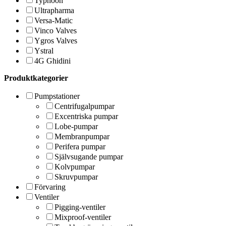
Typhoon
Ultrapharma
Versa-Matic
Vinco Valves
Ygros Valves
Ystral
4G Ghidini
Produktkategorier
Pumpstationer
Centrifugalpumpar
Excentriska pumpar
Lobe-pumpar
Membranpumpar
Perifera pumpar
Självsugande pumpar
Kolvpumpar
Skruvpumpar
Förvaring
Ventiler
Pigging-ventiler
Mixproof-ventiler