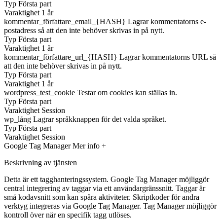
Typ
Första part
Varaktighet
1 år
kommentar_författare_email_{HASH}
Lagrar kommentatorns e-
postadress så att den inte behöver skrivas in på nytt.
Typ
Första part
Varaktighet
1 år
kommentar_författare_url_{HASH}
Lagrar kommentatorns URL så
att den inte behöver skrivas in på nytt.
Typ
Första part
Varaktighet
1 år
wordpress_test_cookie
Testar om cookies kan ställas in.
Typ
Första part
Varaktighet
Session
wp_lång
Lagrar språkknappen för det valda språket.
Typ
Första part
Varaktighet
Session
Google Tag Manager
Mer info +
Beskrivning av tjänsten
Detta är ett tagghanteringssystem. Google Tag Manager möjliggör
central integrering av taggar via ett användargränssnitt. Taggar är
små kodavsnitt som kan spåra aktiviteter. Skriptkoder för andra
verktyg integreras via Google Tag Manager. Tag Manager möjliggör
kontroll över när en specifik tagg utlöses.