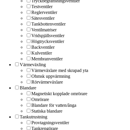
Tryckbegränsningsventiler
Testventiler
Reglerventiler
Sätesventiler
Tankbottenventiler
Ventilmatriser
Vridspjällsventiler
Högtrycksventiler
Backventiler
Kulventiler
Membranventiler
Värmeväxling
Värmeväxlare med skrapad yta
Ohmsk uppvärmning
Rörvärmeväxlare
Blandare
Magnetiskt kopplade omrörare
Omrörare
Blandare för vatten/ånga
Statiska blandare
Tankutrustning
Provtagningsventiler
Tankrengörare