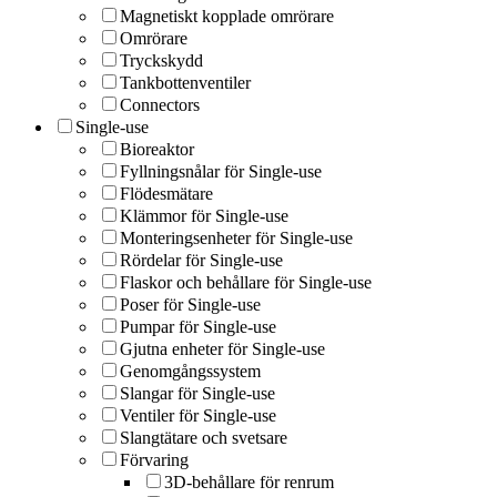
Magnetiskt kopplade omrörare
Omrörare
Tryckskydd
Tankbottenventiler
Connectors
Single-use
Bioreaktor
Fyllningsnålar för Single-use
Flödesmätare
Klämmor för Single-use
Monteringsenheter för Single-use
Rördelar för Single-use
Flaskor och behållare för Single-use
Poser för Single-use
Pumpar för Single-use
Gjutna enheter för Single-use
Genomgångssystem
Slangar för Single-use
Ventiler för Single-use
Slangtätare och svetsare
Förvaring
3D-behållare för renrum