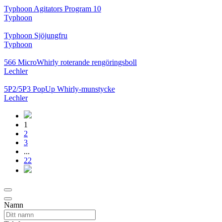
Typhoon Agitators Program 10
Typhoon
Typhoon Sjöjungfru
Typhoon
566 MicroWhirly roterande rengöringsboll
Lechler
5P2/5P3 PopUp Whirly-munstycke
Lechler
1
2
3
...
22
Namn