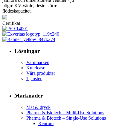
jämföra och dimensionera ventiler - ju
högre KV-värde, desto större
flödeskapacitet.
Certifikat
Lösningar
Varumärken
Kundcase
Våra produkter
Tjänster
.
Marknader
Mat & dryck
Pharma & Biotech – Multi-Use Solutions
Pharma & Biotech – Single-Use Solutions
Renrum
.