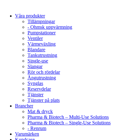
Våra produkter
Tillämpningar
- Ohmsk uppvärmning
Pumpstationer
Ventiler
Värmeväxling
Blandare
Tankutrustning
Single-use
Slangar
Rör och rördelar
Ångutrustning
Synglas
Reservdelar
Tjänster
Tjänster på plats
Brancher
Mat & dryck
Pharma & Biotech – Multi-Use Solutions
Pharma & Biotech – Single-Use Solutions
- Renrum
Varumärken
Kundcase