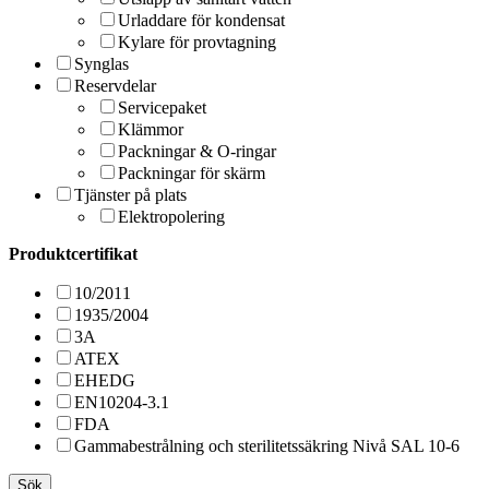
Urladdare för kondensat
Kylare för provtagning
Synglas
Reservdelar
Servicepaket
Klämmor
Packningar & O-ringar
Packningar för skärm
Tjänster på plats
Elektropolering
Produktcertifikat
10/2011
1935/2004
3A
ATEX
EHEDG
EN10204-3.1
FDA
Gammabestrålning och sterilitetssäkring Nivå SAL 10-6
Sök