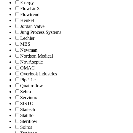
Exergy
FlowLinX
Flowtrend
Henkel
Jordan Valve
Jung Process Systems
Lechler
MBS
Newman
Nordson Medical
NovAseptic
OMAC
Overlook industries
PipeTite
Quattroflow
Sebra
Servinox
SISTO
Staitech
Statiflo
Steriflow
Solros