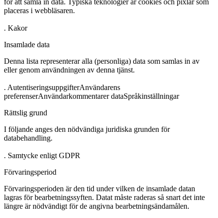
för att samla in data. Typiska teknologier är cookies och pixlar som
placeras i webbläsaren.
.
Kakor
Insamlade data
Denna lista representerar alla (personliga) data som samlas in av
eller genom användningen av denna tjänst.
.
Autentiseringsuppgifter
Användarens
preferenser
Användarkommentarer data
Språkinställningar
Rättslig grund
I följande anges den nödvändiga juridiska grunden för
databehandling.
.
Samtycke enligt GDPR
Förvaringsperiod
Förvaringsperioden är den tid under vilken de insamlade datan
lagras för bearbetningssyften. Datat måste raderas så snart det inte
längre är nödvändigt för de angivna bearbetningsändamålen.