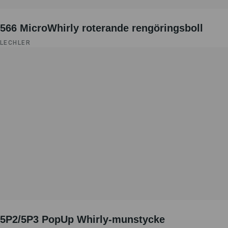
566 MicroWhirly roterande rengöringsboll
LECHLER
5P2/5P3 PopUp Whirly-munstycke