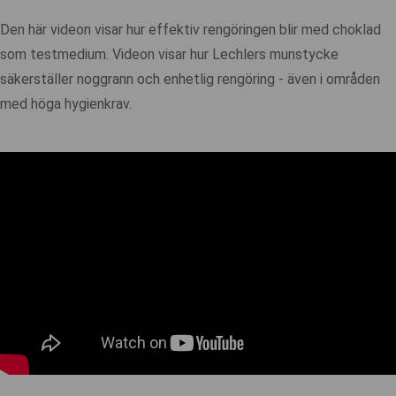
Den här videon visar hur effektiv rengöringen blir med choklad
som testmedium. Videon visar hur Lechlers munstycke
säkerställer noggrann och enhetlig rengöring - även i områden
med höga hygienkrav.