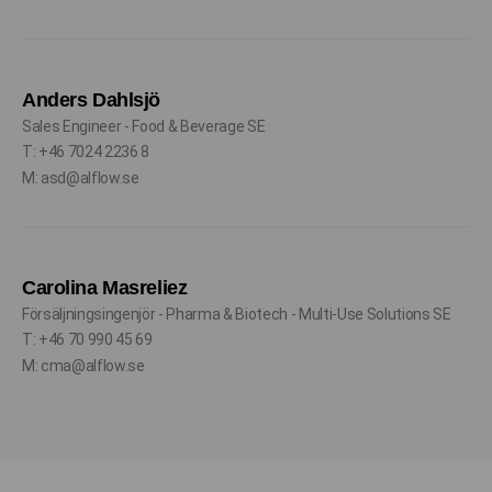
Anders Dahlsjö
Sales Engineer - Food & Beverage SE
T: +46 7024 2236 8
M: asd@alflow.se
Carolina Masreliez
Försäljningsingenjör - Pharma & Biotech - Multi-Use Solutions SE
T: +46 70 990 45 69
M: cma@alflow.se