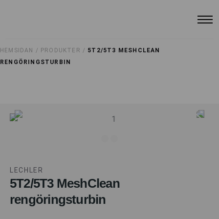
HEMSIDAN /
PRODUKTER /
5T2/5T3 MESHCLEAN
RENGÖRINGSTURBIN
LECHLER
5T2/5T3 MeshClean
rengöringsturbin