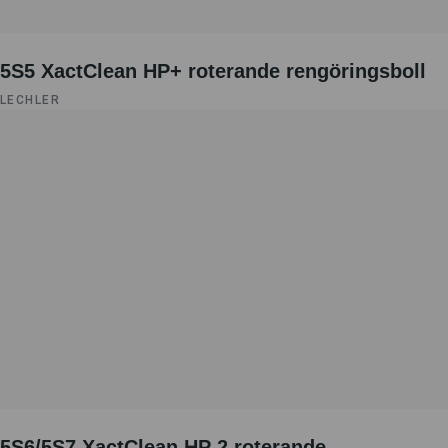
5S5 XactClean HP+ roterande rengöringsboll
LECHLER
5S6/5S7 XactClean HP 2 roterande