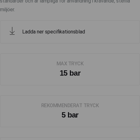
standarder och är lämpliga för användning i krävande, sterila
miljöer.
Ladda ner specifikationsblad
MAX TRYCK
15 bar
REKOMMENDERAT TRYCK
5 bar