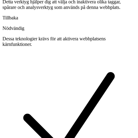
Detta verktyg hjälper dig att välja och inaktivera olika taggar,
spårare och analysverktyg som används på denna webbplats.
Tillbaka
Nödvändig
Dessa teknologier krävs för att aktivera webbplatsens
kärnfunktioner.
Växla
cookies
för
Nödvändig