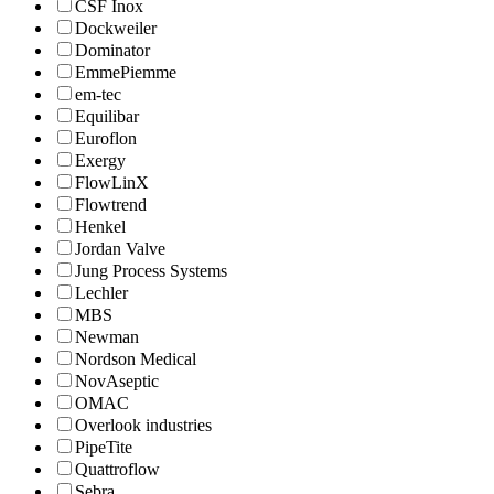
CSF Inox
Dockweiler
Dominator
EmmePiemme
em-tec
Equilibar
Euroflon
Exergy
FlowLinX
Flowtrend
Henkel
Jordan Valve
Jung Process Systems
Lechler
MBS
Newman
Nordson Medical
NovAseptic
OMAC
Overlook industries
PipeTite
Quattroflow
Sebra