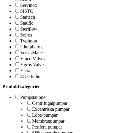
Servinox
SISTO
Staitech
Statiflo
Steriflow
Solros
Typhoon
Ultrapharma
Versa-Matic
Vinco Valves
Ygros Valves
Ystral
4G Ghidini
Produktkategorier
Pumpstationer
Centrifugalpumpar
Excentriska pumpar
Lobe-pumpar
Membranpumpar
Perifera pumpar
Självsugande pumpar