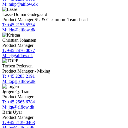
M: mkp@alflow.dk
Lasse Domar Gadegaard
Product Manager SU & Cleanroom Team Lead
T: +45 2155 5554
M: ldn@alflow.dk
Christian Johansen
Product Manager
T: +45 2476 0077
M: cj@alflow.dk
Torben Pedersen
Product Manager - Mixing
T: +45 2283 2191
M: top@alflow.dk
Jørgen Q. Tran
Product Manager
T: +45 2565 6784
M: jqt@alflow.dk
Baris Uyar
Product Manager
T: +45 2139 0463
M: bu@alflow.dk