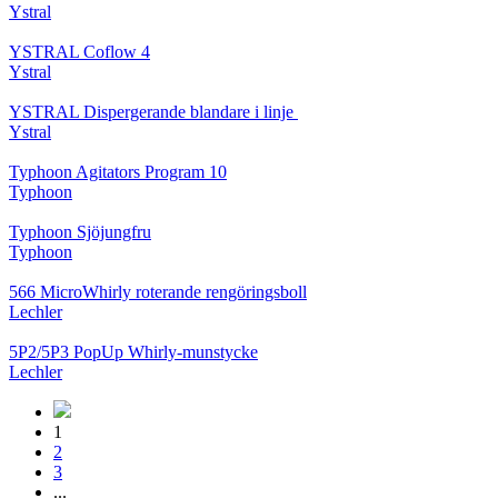
Ystral
YSTRAL Coflow 4
Ystral
YSTRAL Dispergerande blandare i linje ‍‍
Ystral
Typhoon Agitators Program 10
Typhoon
Typhoon Sjöjungfru
Typhoon
566 MicroWhirly roterande rengöringsboll
Lechler
5P2/5P3 PopUp Whirly-munstycke
Lechler
1
2
3
...