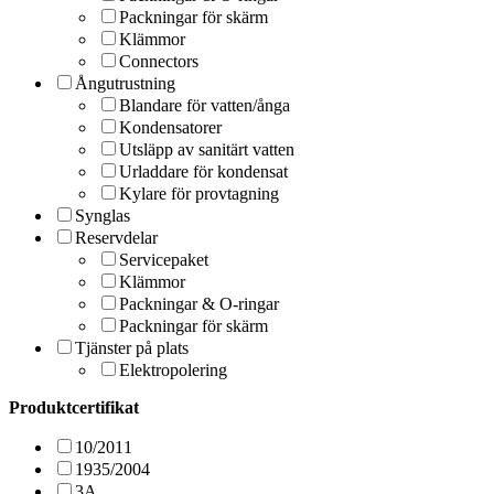
Packningar för skärm
Klämmor
Connectors
Ångutrustning
Blandare för vatten/ånga
Kondensatorer
Utsläpp av sanitärt vatten
Urladdare för kondensat
Kylare för provtagning
Synglas
Reservdelar
Servicepaket
Klämmor
Packningar & O-ringar
Packningar för skärm
Tjänster på plats
Elektropolering
Produktcertifikat
10/2011
1935/2004
3A