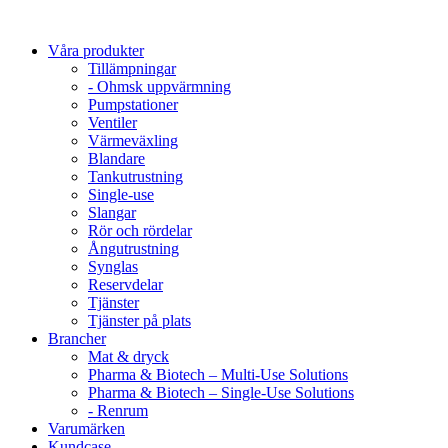
Våra produkter
Tillämpningar
- Ohmsk uppvärmning
Pumpstationer
Ventiler
Värmeväxling
Blandare
Tankutrustning
Single-use
Slangar
Rör och rördelar
Ångutrustning
Synglas
Reservdelar
Tjänster
Tjänster på plats
Brancher
Mat & dryck
Pharma & Biotech – Multi-Use Solutions
Pharma & Biotech – Single-Use Solutions
- Renrum
Varumärken
Kundcase