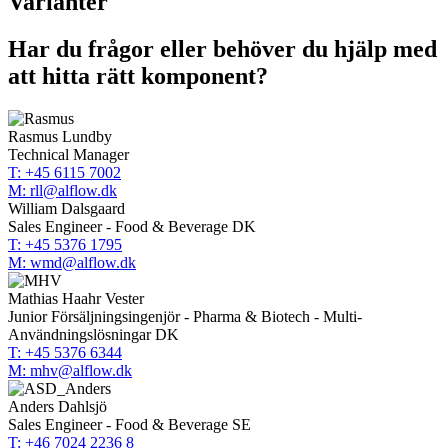
Varianter
Har du frågor eller behöver du hjälp med
att hitta rätt komponent?
Rasmus Lundby
Technical Manager
T: +45 6115 7002
M: rll@alflow.dk
William Dalsgaard
Sales Engineer - Food & Beverage DK
T: +45 5376 1795
M: wmd@alflow.dk
Mathias Haahr Vester
Junior Försäljningsingenjör - Pharma & Biotech - Multi-
Användningslösningar DK
T: +45 5376 6344
M: mhv@alflow.dk
Anders Dahlsjö
Sales Engineer - Food & Beverage SE
T: +46 7024 2236 8