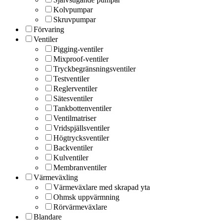
Kolvpumpar
Skruvpumpar
Förvaring
Ventiler
Pigging-ventiler
Mixproof-ventiler
Tryckbegränsningsventiler
Testventiler
Reglerventiler
Sätesventiler
Tankbottenventiler
Ventilmatriser
Vridspjällsventiler
Högtrycksventiler
Backventiler
Kulventiler
Membranventiler
Värmeväxling
Värmeväxlare med skrapad yta
Ohmsk uppvärmning
Rörvärmeväxlare
Blandare