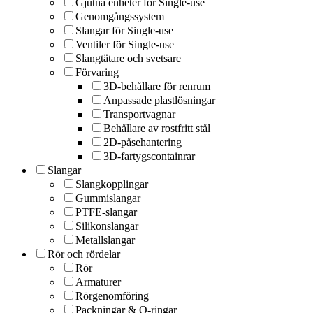
Gjutna enheter för Single-use
Genomgångssystem
Slangar för Single-use
Ventiler för Single-use
Slangtätare och svetsare
Förvaring
3D-behållare för renrum
Anpassade plastlösningar
Transportvagnar
Behållare av rostfritt stål
2D-påsehantering
3D-fartygscontainrar
Slangar
Slangkopplingar
Gummislangar
PTFE-slangar
Silikonslangar
Metallslangar
Rör och rördelar
Rör
Armaturer
Rörgenomföring
Packningar & O-ringar