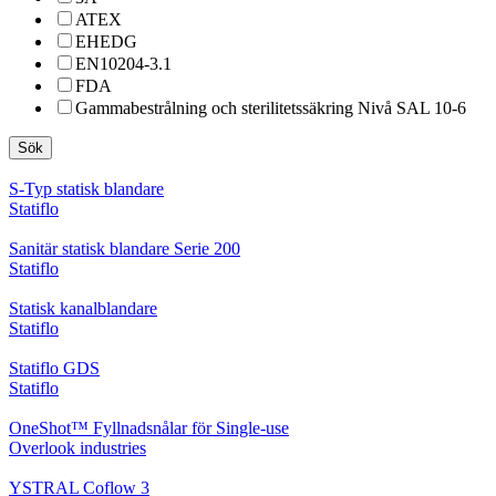
ATEX
EHEDG
EN10204-3.1
FDA
Gammabestrålning och sterilitetssäkring Nivå SAL 10-6
Sök
S-Typ statisk blandare
Statiflo
Sanitär statisk blandare Serie 200
Statiflo
Statisk kanalblandare
Statiflo
Statiflo GDS
Statiflo
OneShot™ Fyllnadsnålar för Single-use
Overlook industries
YSTRAL Coflow 3