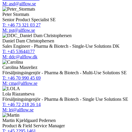
M: asd@alflow.se
Peter Stormats
Senior Product Specialist SE
T: +46 73 321 03 27
M: pst@alflow.se
Daniel Dam Christophersen
Sales Engineer - Pharma & Biotech - Single-Use Solutions DK
T: +45 53644177
M: ddc@alflow.dk
Carolina Masreliez
Försäljningsingenjör - Pharma & Biotech - Multi-Use Solutions SE
T: +46 70 990 45 69
M: cma@alflow.se
Lola Riazantseva
Försäljningsingenjör - Pharma & Biotech - Single Use Solutions SE
T: +46 72 218 26 14
M: lri@alflow.se
Martin Kjældgaard Pedersen
Product & Field Service Manager
T: +45 2295 1461