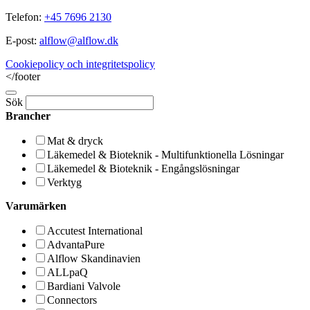
Telefon:
+45 7696 2130
E-post:
alflow@alflow.dk
Cookiepolicy och integritetspolicy
</footer
Sök
Brancher
Mat & dryck
Läkemedel & Bioteknik - Multifunktionella Lösningar
Läkemedel & Bioteknik - Engångslösningar
Verktyg
Varumärken
Accutest International
AdvantaPure
Alflow Skandinavien
ALLpaQ
Bardiani Valvole
Connectors