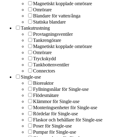
Magnetiskt kopplade omrörare
Omrörare
Blandare för vatten/ånga
Statiska blandare
Tankutrustning
Provtagningsventiler
Tankrengörare
Magnetiskt kopplade omrörare
Omrörare
Tryckskydd
Tankbottenventiler
Connectors
Single-use
Bioreaktor
Fyllningsnålar för Single-use
Flödesmätare
Klämmor för Single-use
Monteringsenheter för Single-use
Rördelar för Single-use
Flaskor och behållare för Single-use
Poser för Single-use
Pumpar för Single-use