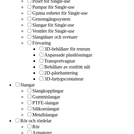
Poser för Single-use
Pumpar för Single-use
Gjutna enheter för Single-use
Genomgångssystem
Slangar för Single-use
Ventiler för Single-use
Slangtätare och svetsare
Förvaring
3D-behållare för renrum
Anpassade plastlösningar
Transportvagnar
Behållare av rostfritt stål
2D-påsehantering
3D-fartygscontainrar
Slangar
Slangkopplingar
Gummislangar
PTFE-slangar
Silikonslangar
Metallslangar
Rör och rördelar
Rör
Armaturer