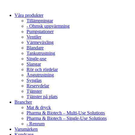
Våra produkter
Tillämpningar
- Ohmsk uppvärmning
Pumpstationer
Ventiler
Värmeväxling
Blandare
Tankutrustning
Single-use
Slangar
Rör och rördelar
Ångutrustning
Synglas
Reservdelar
Tjänster
Tjänster på plats
Brancher
Mat & dryck
Pharma & Biotech – Multi-Use Solutions
Pharma & Biotech – Single-Use Solutions
- Renrum
Varumärken
Kundcase