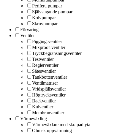
Perifera pumpar
Självsugande pumpar
Kolvpumpar
Skruvpumpar
Förvaring
Ventiler
Pigging-ventiler
Mixproof-ventiler
Tryckbegränsningsventiler
Testventiler
Reglerventiler
Sätesventiler
Tankbottenventiler
Ventilmatriser
Vridspjällsventiler
Högtrycksventiler
Backventiler
Kulventiler
Membranventiler
Värmeväxling
Värmeväxlare med skrapad yta
Ohmsk uppvärmning