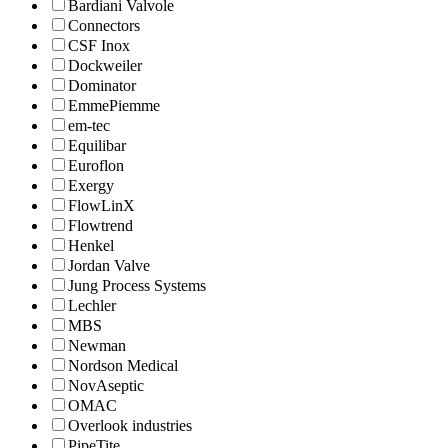
Bardiani Valvole
Connectors
CSF Inox
Dockweiler
Dominator
EmmePiemme
em-tec
Equilibar
Euroflon
Exergy
FlowLinX
Flowtrend
Henkel
Jordan Valve
Jung Process Systems
Lechler
MBS
Newman
Nordson Medical
NovAseptic
OMAC
Overlook industries
PipeTite