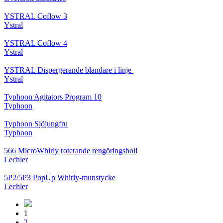
YSTRAL Coflow 3
Ystral
YSTRAL Coflow 4
Ystral
YSTRAL Dispergerande blandare i linje ‍‍
Ystral
Typhoon Agitators Program 10
Typhoon
Typhoon Sjöjungfru
Typhoon
566 MicroWhirly roterande rengöringsboll
Lechler
5P2/5P3 PopUp Whirly-munstycke
Lechler
1
2