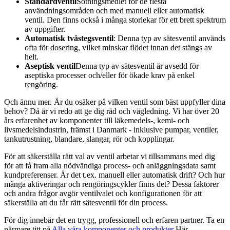
Standardventil
Sötningsmedlet för de flesta
användningsområden och med manuell eller automatisk
ventil. Den finns också i många storlekar för ett brett spektrum
av uppgifter.
Automatisk tvåstegsventil
: Denna typ av sätesventil används
ofta för dosering, vilket minskar flödet innan det stängs av
helt.
Aseptisk ventil
Denna typ av sätesventil är avsedd för
aseptiska processer och/eller för ökade krav på enkel
rengöring.
Och ännu mer. Är du osäker på vilken ventil som bäst uppfyller dina
behov? Då är vi redo att ge dig råd och vägledning. Vi har över 20
års erfarenhet av komponenter till läkemedels-, kemi- och
livsmedelsindustrin, främst i Danmark - inklusive pumpar, ventiler,
tankutrustning, blandare, slangar, rör och kopplingar.
För att säkerställa rätt val av ventil arbetar vi tillsammans med dig
för att få fram alla nödvändiga process- och anläggningsdata samt
kundpreferenser. Är det t.ex. manuell eller automatisk drift? Och hur
många aktiveringar och rengöringscykler finns det? Dessa faktorer
och andra frågor avgör ventilvalet och konfigurationen för att
säkerställa att du får rätt sätesventil för din process.
För dig innebär det en trygg, professionell och erfaren partner. Ta en
närmare titt på
Alla våra komponenter och produkter
Här.