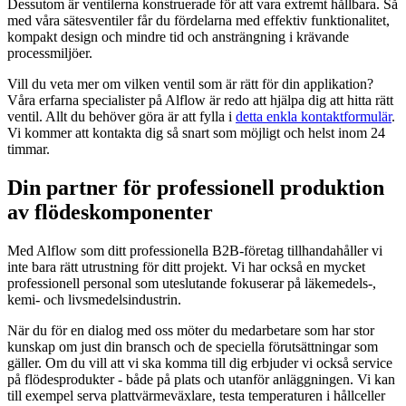
Dessutom är ventilerna konstruerade för att vara extremt hållbara. Så
med våra sätesventiler får du fördelarna med effektiv funktionalitet,
kompakt design och mindre tid och ansträngning i krävande
processmiljöer.
Vill du veta mer om vilken ventil som är rätt för din applikation?
Våra erfarna specialister på Alflow är redo att hjälpa dig att hitta rätt
ventil. Allt du behöver göra är att fylla i
detta enkla kontaktformulär
.
Vi kommer att kontakta dig så snart som möjligt och helst inom 24
timmar.
Din partner för professionell produktion
av flödeskomponenter
Med Alflow som ditt professionella B2B-företag tillhandahåller vi
inte bara rätt utrustning för ditt projekt. Vi har också en mycket
professionell personal som uteslutande fokuserar på läkemedels-,
kemi- och livsmedelsindustrin.
När du för en dialog med oss möter du medarbetare som har stor
kunskap om just din bransch och de speciella förutsättningar som
gäller. Om du vill att vi ska komma till dig erbjuder vi också service
på flödesprodukter - både på plats och utanför anläggningen. Vi kan
till exempel serva plattvärmeväxlare, testa temperaturen i hållceller