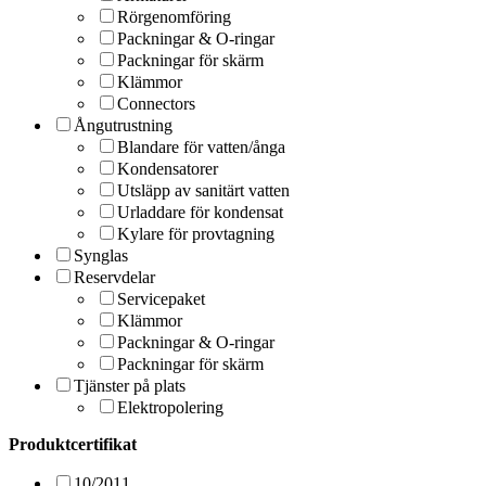
Rörgenomföring
Packningar & O-ringar
Packningar för skärm
Klämmor
Connectors
Ångutrustning
Blandare för vatten/ånga
Kondensatorer
Utsläpp av sanitärt vatten
Urladdare för kondensat
Kylare för provtagning
Synglas
Reservdelar
Servicepaket
Klämmor
Packningar & O-ringar
Packningar för skärm
Tjänster på plats
Elektropolering
Produktcertifikat
10/2011