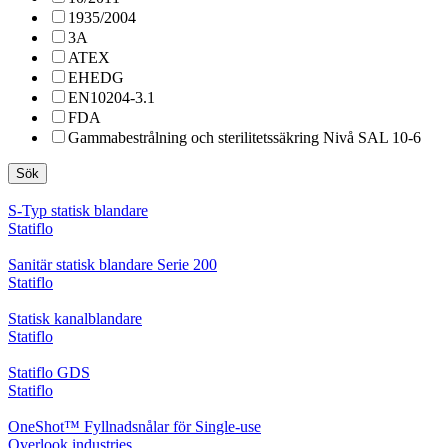
1935/2004
3A
ATEX
EHEDG
EN10204-3.1
FDA
Gammabestrålning och sterilitetssäkring Nivå SAL 10-6
Sök
S-Typ statisk blandare
Statiflo
Sanitär statisk blandare Serie 200
Statiflo
Statisk kanalblandare
Statiflo
Statiflo GDS
Statiflo
OneShot™ Fyllnadsnålar för Single-use
Overlook industries