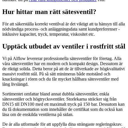
Hur hittar man rätt sätesventil?
För att säkerställa korrekt ventilval är det viktigt att ta hänsyn till alla
nödvändiga process- och anläggningsdata samt kundpreferenser -
inklusive kapacitet, tryck, temperatur, viskositet etc.
Upptäck utbudet av ventiler i rostfritt stål
Vi på Alflow levererar professionella sätesventiler för företag. Alla
våra sätesventiler har en modern och kompakt design. Dessutom är
de riktigt solida. Detta beror på att de är tillverkade av högkvalitativt
massivt rostfritt stål. På så sätt minimeras både motstånd och
knackningar i rören och du får mycket hållbara sätesventiler med
lång livslängd.
Sortimentet omfattar bland annat dubbla sätesventiler, enkla
sätesventiler och högtrycksventiler. Storlekarna sträcker sig från
DN15 till DN100 med ett maximalt tryck på 150 bar. Dessutom kan
du få dokumentation som innehåller de certifikat som du också kan
läsa om de enskilda ventilerna på sidan.
De är alla utformade för att uppfylla dina strängaste regleringskrav.