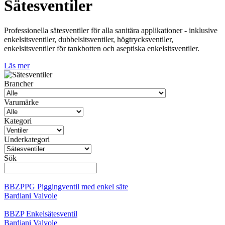
Sätesventiler
Professionella sätesventiler för alla sanitära applikationer - inklusive
enkelsitsventiler, dubbelsitsventiler, högtrycksventiler,
enkelsitsventiler för tankbotten och aseptiska enkelsitsventiler.
Läs mer
Brancher
Varumärke
Kategori
Underkategori
Sök
BBZPPG Piggingventil med enkel säte
Bardiani Valvole
BBZP Enkelsätesventil
Bardiani Valvole