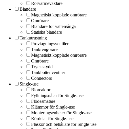
Rörvärmeväxlare
Blandare
Magnetiskt kopplade omrörare
Omrörare
Blandare för vatten/ånga
Statiska blandare
Tankutrustning
Provtagningsventiler
Tankrengörare
Magnetiskt kopplade omrörare
Omrörare
Tryckskydd
Tankbottenventiler
Connectors
Single-use
Bioreaktor
Fyllningsnålar för Single-use
Flödesmätare
Klämmor för Single-use
Monteringsenheter för Single-use
Rördelar för Single-use
Flaskor och behållare för Single-use