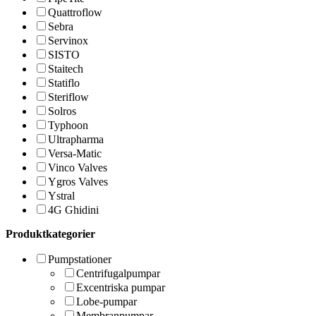
Quattroflow
Sebra
Servinox
SISTO
Staitech
Statiflo
Steriflow
Solros
Typhoon
Ultrapharma
Versa-Matic
Vinco Valves
Ygros Valves
Ystral
4G Ghidini
Produktkategorier
Pumpstationer
Centrifugalpumpar
Excentriska pumpar
Lobe-pumpar
Membranpumpar