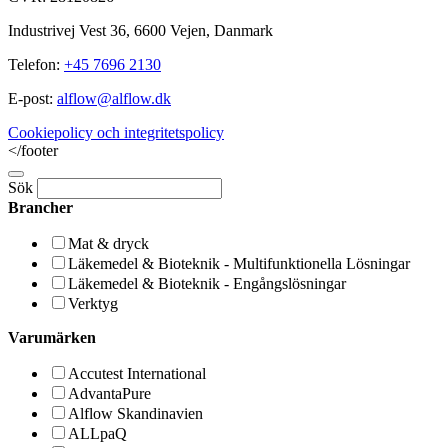
Industrivej Vest 36, 6600 Vejen, Danmark
Telefon:
+45 7696 2130
E-post:
alflow@alflow.dk
Cookiepolicy och integritetspolicy
</footer
Sök
Brancher
Mat & dryck
Läkemedel & Bioteknik - Multifunktionella Lösningar
Läkemedel & Bioteknik - Engångslösningar
Verktyg
Varumärken
Accutest International
AdvantaPure
Alflow Skandinavien
ALLpaQ