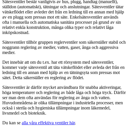
Sätesventiler består vanligtvis av hus, plugg, handtag (manuellt),
ställdon (automatiskt), tätningar och anslutningar. Sätesventiler tätar
vätskeflödet eller avleder det från en ledning till en annan med hjälp
av en plugg som pressas mot ett säte. Enkelsätesventiler används
ofta i manuella och automatiska sanitära processer på grund av sin
relativt enkla konstruktion, många olika typer och relativt låga
inköpskostnad.
Sätesventiler tillhör gruppen reglerventiler som säkerställer stabil och
noggrann reglering av medier, vatten, gaser, ånga och aggressiva
medier.
Det innebär att om du t.ex. har ett rörsystem med sätesventiler,
kommer varje sätesventil att täta vätskeflödet eller avleda det från en
ledning till en annan med hjälp av en tätningsyta som pressas mot
sätet. Detta säkerställer en reglering av flödet.
Sätesventiler är därför mycket användbara för snabba aktiveringar,
höga temperaturer och reglering av både låga och höga tryck. Därför
ser man dem ofta användas för reglering av ånga och vatten.
Huvudområdena är olika tillämpningar i industriella processer, men
också i sterila och hygieniska tillämpningar inom läkemedel,
livsmedel och bioteknik.
Du kan se
alla våra effektiva ventiler här
.