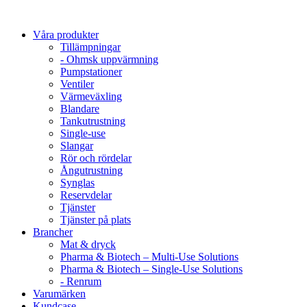
Våra produkter
Tillämpningar
- Ohmsk uppvärmning
Pumpstationer
Ventiler
Värmeväxling
Blandare
Tankutrustning
Single-use
Slangar
Rör och rördelar
Ångutrustning
Synglas
Reservdelar
Tjänster
Tjänster på plats
Brancher
Mat & dryck
Pharma & Biotech – Multi-Use Solutions
Pharma & Biotech – Single-Use Solutions
- Renrum
Varumärken
Kundcase