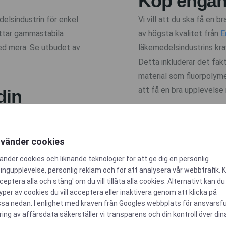
Köp engån
elsindustrin för enkel
Vi vill att du ska få en 
attar gammastabila
av högsta kvalitet från
E
med mera. Se utbudet av
läkemedelsindustrins krav
Detta inkluderar det fakt
material som fluorpolyme
att få en bra upplevelse
din
Du kan välja att få dina 
lämpliga för läkemedelsin
extremt hög renhet och
nvänder cookies
renrum och levereras med
 anpassas också efter
änder cookies och liknande teknologier för att ge dig en personlig
t.ex:
ngupplevelse, personlig reklam och för att analysera vår webbtrafik. K
ceptera alla och stäng' om du vill tillåta alla cookies. Alternativt kan du
USP klass VI
typer av cookies du vill acceptera eller inaktivera genom att klicka på
 är idealiska för både
sa nedan. I enlighet med kraven från
Googles webbplats för ansvarsfu
FDA
sarbetet enkelt. I
ring av affärsdata
säkerställer vi transparens och din kontroll över din
TSE/BSE-uttalanden