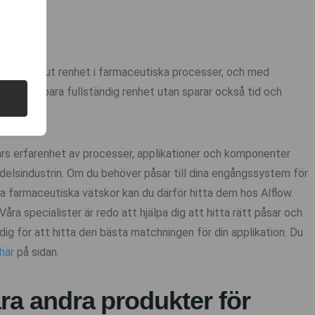
ara data
r med absolut renhet i farmaceutiska processer, och med
du inte bara fullständig renhet utan sparar också tid och
 års erfarenhet av processer, applikationer och komponenter
elsindustrin. Om du behöver påsar till dina engångssystem för
ra farmaceutiska vätskor kan du därför hitta dem hos Alflow.
Våra specialister är redo att hjälpa dig att hitta rätt påsar och
ig för att hitta den bästa matchningen för din applikation. Du
här
på sidan.
ra andra produkter för