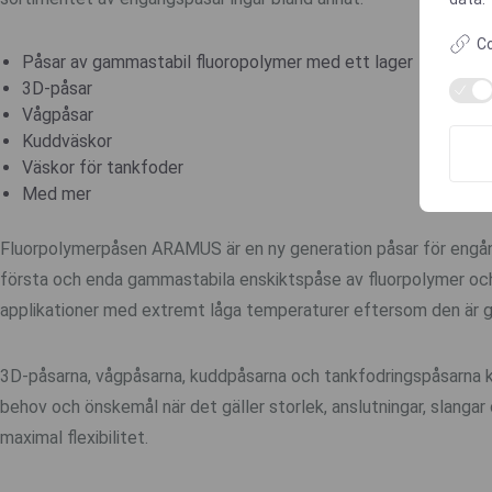
Co
Påsar av gammastabil fluoropolymer med ett lager
3D-påsar
Vågpåsar
Kuddväskor
Väskor för tankfoder
Med mer
Fluorpolymerpåsen ARAMUS är en ny generation påsar för engån
första och enda gammastabila enskiktspåse av fluorpolymer och 
applikationer med extremt låga temperaturer eftersom den är g
3D-påsarna, vågpåsarna, kuddpåsarna och tankfodringspåsarna k
behov och önskemål när det gäller storlek, anslutningar, slangar 
maximal flexibilitet.