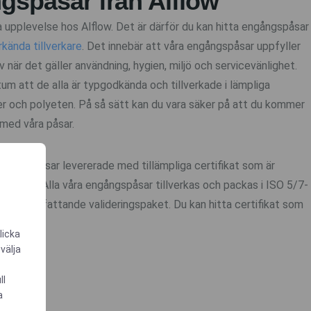
gspåsar från Alflow
bra upplevelse hos Alflow. Det är därför du kan hitta engångspåsar
rkända tillverkare
. Det innebär att våra engångspåsar uppfyller
 när det gäller användning, hygien, miljö och servicevänlighet.
um att de alla är typgodkända och tillverkade i lämpliga
r och polyeten. På så sätt kan du vara säker på att du kommer
 med våra påsar.
engångspåsar levererade med tillämpliga certifikat som är
dustrin. Alla våra engångspåsar tillverkas och packas i ISO 5/7-
 ett omfattande valideringspaket. Du kan hitta certifikat som
licka
 välja
ll
a