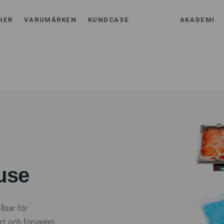
HER
VARUMÄRKEN
KUNDCASE
AKADEMI
E
use
åsar för
rt och förvaring