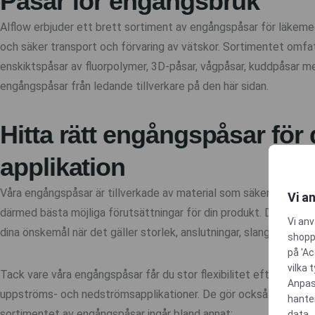
Påsar för engångsbruk
Alflow erbjuder ett brett sortiment av engångspåsar för läkemed
och säker transport och förvaring av vätskor. Sortimentet omf
enskiktspåsar av fluorpolymer, 3D-påsar, vågpåsar, kuddpåsar 
engångspåsar från ledande tillverkare på den här sidan.
Hitta rätt engångspåsar för 
applikation
Våra engångspåsar är tillverkade av material som säkerställer 
Vi a
därmed bästa möjliga förutsättningar för din produkt. Designen
Vi anv
dina önskemål när det gäller storlek, anslutningar, slangar etc.
shoppi
på 'Ac
vilka 
Tack vare våra engångspåsar får du stor flexibilitet eftersom de
Anpas
uppströms- och nedströmsapplikationer. De gör också validering
hante
sortimentet av engångspåsar ingår bland annat:
data.