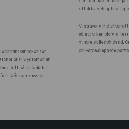
och standarder som gälle
effektiv och optimal upp
Vi strävar alltid efter 
så att vi kan bidra till 
mindre stilleståndstid. O
din värdeskapande partne
 och minskar risken för
atcher ökar. Systemen är
as i drift på en bråkdel
tfritt stål som används