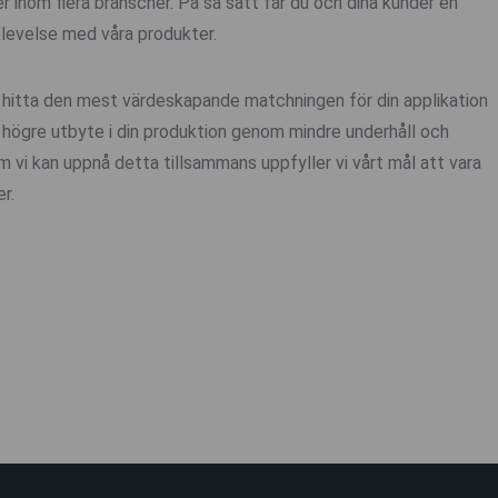
r inom flera branscher. På så sätt får du och dina kunder en
levelse med våra produkter.
att hitta den mest värdeskapande matchningen för din applikation
ett högre utbyte i din produktion genom mindre underhåll och
m vi kan uppnå detta tillsammans uppfyller vi vårt mål att vara
r.