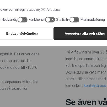
Extraherbara och lakb
ADIF
okie- och integritetspolicy
Anpassa
Med mer
Nödvändig
Funktionell
Statistik
Marknadsföring
Vi vet hur viktigt det ä
engångsprodukter uppnår 
Endast nödvändiga
Acceptera alla och stäng
rengöringsmedel.
På Alflow har vi över 20
gsbruk. Det är världens
inom bland annat läkemed
den är idealisk för
att transportera och lag
odkänd ned till -150°C.
Skulle du vilja veta mer? 
arbeta tillsammans med d
an anpassas efter dina
kan enkelt
kontakta oss 
och så vidare för
Se även vå