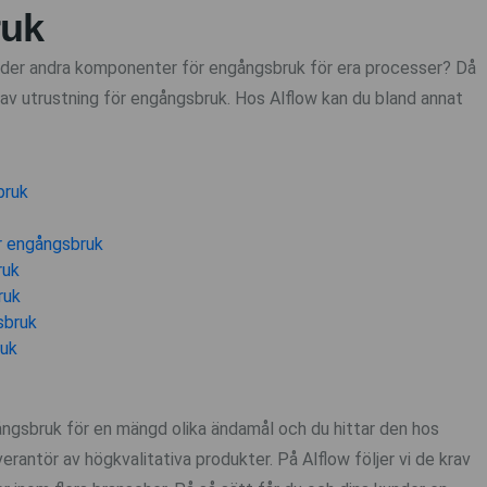
ruk
under andra komponenter för engångsbruk för era processer? Då
av utrustning för engångsbruk. Hos Alflow kan du bland annat
bruk
r engångsbruk
ruk
ruk
sbruk
ruk
gångsbruk för en mängd olika ändamål och du hittar den hos
verantör av högkvalitativa produkter. På Alflow följer vi de krav