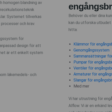
och homogen blandning av
engångsb
 recirkulationsteknik
Behöver du eller dina k
klar. Systemet tillverkas
kan du utforska utbudet 
 processer och krav.
hitta:
ingssystem för
Klämmor för engångs
danpassad design för att
Genomgångssystem
met är ett enkelt system
Sammansättningar fö
Pumpar för engångsb
Ventiler för engångsb
Armaturer för engång
 inom läkemedels- och
Slangar för engångsb
Med mer
Vi har utrustning för en
Alflow. Vi är en erkänd le