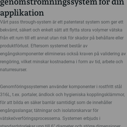
genomströmningssystem för din
applikation
Vårt pass through-system är ett patenterat system som ger ett
bekvämt, säkert och enkelt sätt att flytta stora volymer vätska
från ett rum till ett annat utan risk för skador på behållare eller
produktförlust. Eftersom systemet består av
engångskomponenter elimineras också kraven på validering av
rengöring, vilket minskar kostnaderna i form av tid, arbete och
naturresurser.
Genomföringssystemen använder komponenter i rostfritt stål
316L, t.ex. portaler, ändlock och hygieniska kopplingsklämmor,
för att bilda en säker barriär samtidigt som de innehåller
engångsslangar, tätningar och isolatorskarvar för
vätskeöverföringsprocesserna. Systemen erbjuds i
standardstorlekar upp till 6" diameter och större dimensioner