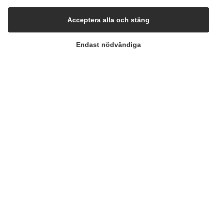
Pharma & Biotech – Multi-Use Solutions
Acceptera alla och stäng
Pharma & Biotech – Single-Use Solutions
Endast nödvändiga
Renrum
FÖRETAGET
Kontakta oss
Nyhetsbrev
Presscenter