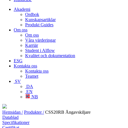
Akademi
Ordbok
Kunskapsartiklar
Produkt Guides
Om oss
Om oss
Våra värderingar
Karriär
Student i Alflow
Kvalitet och dokumentation
ESG
Kontakta oss
Kontakta oss
Teamet
SV
DA
EN
NB
Hemsidan /
Produkter /
CSS20RB Ångavskiljare
Datablad
Specifikationer
Certifikat