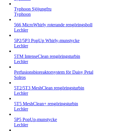
Typhoon Sjöjungfru
Typhoon
566 MicroWhirly roterande rengöringsboll
Lechler
5P2/5P3 PopUp Whirly-munstycke
Lechler
5TM IntenseClean rengöringsturbin
Lechler
Perfusionsbioreaktorsystem för Daisy Petal
Solros
5T2/5T3 MeshClean rengöringsturbin
Lechler
5T5 MeshClean+ rengöringsturbin
Lechler
5P5 PopUp-munstycke
Lechler