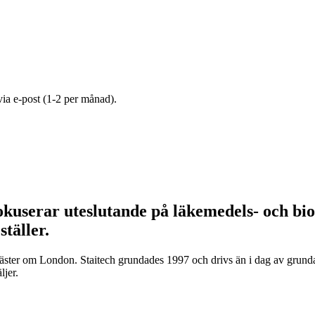
 via e-post (1-2 per månad).
fokuserar uteslutande på läkemedels- och bio
ställer.
ar väster om London. Staitech grundades 1997 och drivs än i dag av grun
ljer.