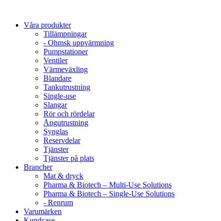
Våra produkter
Tillämpningar
- Ohmsk uppvärmning
Pumpstationer
Ventiler
Värmeväxling
Blandare
Tankutrustning
Single-use
Slangar
Rör och rördelar
Ångutrustning
Synglas
Reservdelar
Tjänster
Tjänster på plats
Brancher
Mat & dryck
Pharma & Biotech – Multi-Use Solutions
Pharma & Biotech – Single-Use Solutions
- Renrum
Varumärken
Kundcase