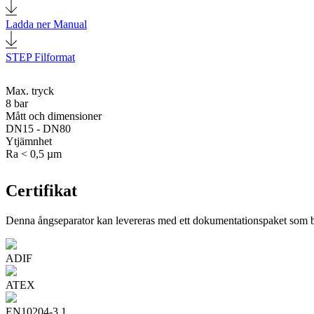
Ladda ner Manual
STEP Filformat
Max. tryck
8 bar
Mått och dimensioner
DN15 - DN80
Ytjämnhet
Ra < 0,5 µm
Certifikat
Denna ångseparator kan levereras med ett dokumentationspaket som bla
ADIF
ATEX
EN10204-3.1