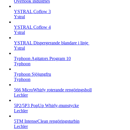
Overlook industries
YSTRAL Coflow 3
Ystral
YSTRAL Coflow 4
Ystral
YSTRAL Dispergerande blandare i linje ‍‍
Ystral
Typhoon Agitators Program 10
Typhoon
Typhoon Sjöjungfru
Typhoon
566 MicroWhirly roterande rengöringsboll
Lechler
5P2/5P3 PopUp Whirly-munstycke
Lechler
5TM IntenseClean rengöringsturbin
Lechler