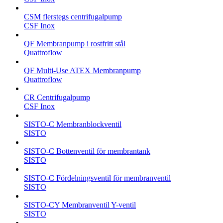
CSM flerstegs centrifugalpump
CSF Inox
QF Membranpump i rostfritt stål
Quattroflow
QF Multi-Use ATEX Membranpump
Quattroflow
CR Centrifugalpump
CSF Inox
SISTO-C Membranblockventil
SISTO
SISTO-C Bottenventil för membrantank
SISTO
SISTO-C Fördelningsventil för membranventil
SISTO
SISTO-CY Membranventil Y-ventil
SISTO