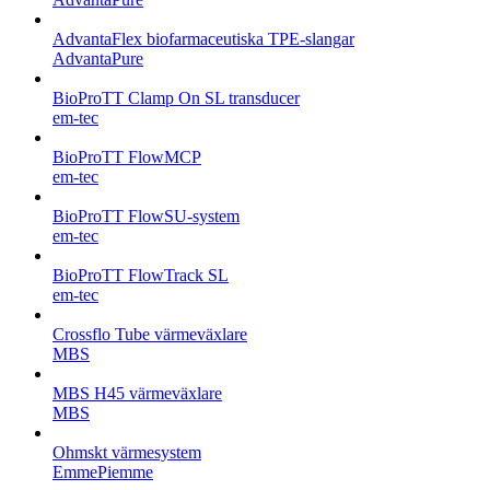
AdvantaFlex biofarmaceutiska TPE-slangar
AdvantaPure
BioProTT Clamp On SL transducer
em-tec
BioProTT FlowMCP
em-tec
BioProTT FlowSU-system
em-tec
BioProTT FlowTrack SL
em-tec
Crossflo Tube värmeväxlare
MBS
MBS H45 värmeväxlare
MBS
Ohmskt värmesystem
EmmePiemme