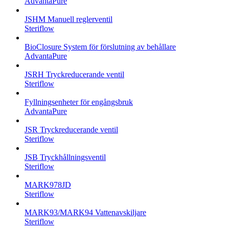
AdvantaPure
JSHM Manuell reglerventil
Steriflow
BioClosure System för förslutning av behållare
AdvantaPure
JSRH Tryckreducerande ventil
Steriflow
Fyllningsenheter för engångsbruk
AdvantaPure
JSR Tryckreducerande ventil
Steriflow
JSB Tryckhållningsventil
Steriflow
MARK978JD
Steriflow
MARK93/MARK94 Vattenavskiljare
Steriflow