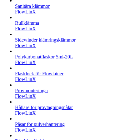
Sanitära klämmor
FlowLinX
Rullklämma
FlowLinX
Sidewinder klämringsklämmor
FlowLinX
Polykarbonatflaskor 5ml-20L
FlowLinX
Flasklock för Flowtainer
FlowLinX
Provmonteringar
FlowLinX
Hållare för provtagningsnålar
FlowLinX
Påsar för pulverhantering
FlowLinX