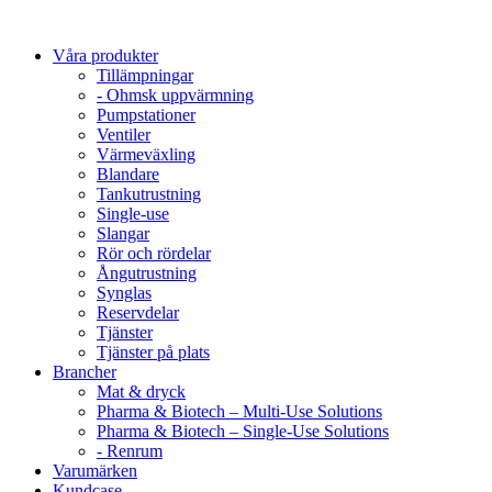
Våra produkter
Tillämpningar
- Ohmsk uppvärmning
Pumpstationer
Ventiler
Värmeväxling
Blandare
Tankutrustning
Single-use
Slangar
Rör och rördelar
Ångutrustning
Synglas
Reservdelar
Tjänster
Tjänster på plats
Brancher
Mat & dryck
Pharma & Biotech – Multi-Use Solutions
Pharma & Biotech – Single-Use Solutions
- Renrum
Varumärken
Kundcase