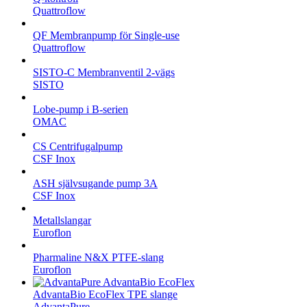
Quattroflow
QF Membranpump för Single-use
Quattroflow
SISTO-C Membranventil 2-vägs
SISTO
Lobe-pump i B-serien
OMAC
CS Centrifugalpump
CSF Inox
ASH självsugande pump 3A
CSF Inox
Metallslangar
Euroflon
Pharmaline N&X PTFE-slang
Euroflon
AdvantaBio EcoFlex TPE slange
AdvantaPure