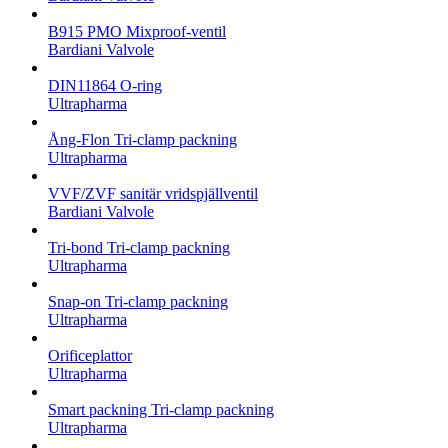
B915 PMO Mixproof-ventil
Bardiani Valvole
DIN11864 O-ring
Ultrapharma
Ång-Flon Tri-clamp packning
Ultrapharma
VVF/ZVF sanitär vridspjällventil
Bardiani Valvole
Tri-bond Tri-clamp packning
Ultrapharma
Snap-on Tri-clamp packning
Ultrapharma
Orificeplattor
Ultrapharma
Smart packning Tri-clamp packning
Ultrapharma