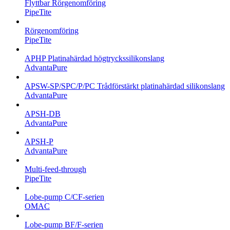
Flyttbar Rörgenomföring
PipeTite
Rörgenomföring
PipeTite
APHP Platinahärdad högtryckssilikonslang
AdvantaPure
APSW-SP/SPC/P/PC Trådförstärkt platinahärdad silikonslang
AdvantaPure
APSH-DB
AdvantaPure
APSH-P
AdvantaPure
Multi-feed-through
PipeTite
Lobe-pump C/CF-serien
OMAC
Lobe-pump BF/F-serien