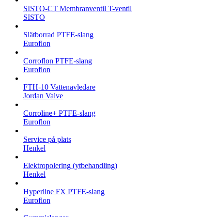
SISTO-CT Membranventil T-ventil
SISTO
Slätborrad PTFE-slang
Euroflon
Corroflon PTFE-slang
Euroflon
FTH-10 Vattenavledare
Jordan Valve
Corroline+ PTFE-slang
Euroflon
Service på plats
Henkel
Elektropolering (ytbehandling)
Henkel
Hyperline FX PTFE-slang
Euroflon