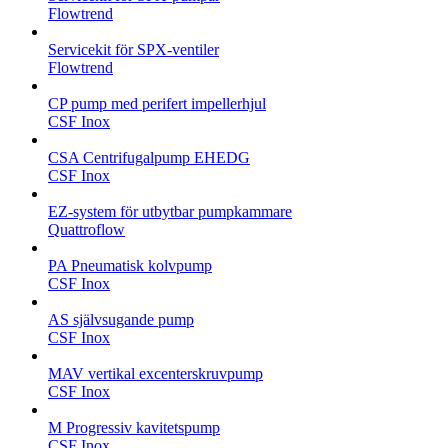
Flowtrend
Servicekit för SPX-ventiler
Flowtrend
CP pump med perifert impellerhjul
CSF Inox
CSA Centrifugalpump EHEDG
CSF Inox
EZ-system för utbytbar pumpkammare
Quattroflow
PA Pneumatisk kolvpump
CSF Inox
AS självsugande pump
CSF Inox
MAV vertikal excenterskruvpump
CSF Inox
M Progressiv kavitetspump
CSF Inox