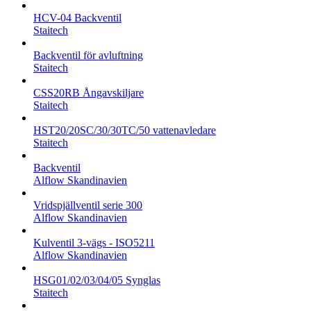
HCV-04 Backventil
Staitech
Backventil för avluftning
Staitech
CSS20RB Ångavskiljare
Staitech
HST20/20SC/30/30TC/50 vattenavledare
Staitech
Backventil
Alflow Skandinavien
Vridspjällventil serie 300
Alflow Skandinavien
Kulventil 3-vägs - ISO5211
Alflow Skandinavien
HSG01/02/03/04/05 Synglas
Staitech