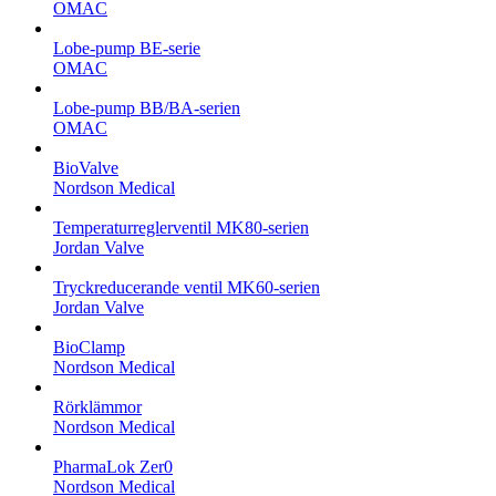
OMAC
Lobe-pump BE-serie
OMAC
Lobe-pump BB/BA-serien
OMAC
BioValve
Nordson Medical
Temperaturreglerventil MK80-serien
Jordan Valve
Tryckreducerande ventil MK60-serien
Jordan Valve
BioClamp
Nordson Medical
Rörklämmor
Nordson Medical
PharmaLok Zer0
Nordson Medical