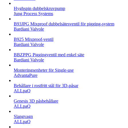
Hyghspin dubbelskruvpump
Jung Process Systems
B93JPG Mixproof dubbelsätesventil för pigging-system
Bardiani Valvole
B925 Mixproof-ventil
Bardiani Valvole
BBZPPG Piggingventil med enkel säte
Bardiani Valvole
Monteringsenheter för Single-use
AdvantaPure
Behållare i rostfritt stål för 3D-påsar
ALLpaQ
Genesis 3D påsbehållare
ALLpaQ
Slangvagn
ALLpaQ