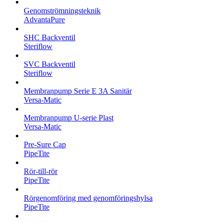
Genomströmningsteknik
AdvantaPure
SHC Backventil
Steriflow
SVC Backventil
Steriflow
Membranpump Serie E 3A Sanitär
Versa-Matic
Membranpump U-serie Plast
Versa-Matic
Pre-Sure Cap
PipeTite
Rör-till-rör
PipeTite
Rörgenomföring med genomföringshylsa
PipeTite