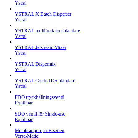
Ystral
YSTRAL X Batch Disperser
Ystral
YSTRAL multifunktionsblandare‍
Ystral
YSTRAL Jetstream Mixer
Ystral
YSTRAL Dispermix
Ystral
YSTRAL Conti-TDS blandare
Ystral
FDO tryckhållningsventil
Equilibar
SDO ventil för Single-use
Equilibar
Membranpump i E-serien
Versa-Matic