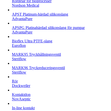
Rördelar för bioprocesser
Nordson Medical
APST Platinum-härdad silikonslang
AdvantaPure
APSPG Platinahärdad silikonslang för pumpar
AdvantaPure
Bioflex Ultra PTFE-slang
Euroflon
MARK95 Tryckhållningsventil
Steriflow
MARK96 Tryckreduceringsventil
Steriflow
Rör
Dockweiler
Kontaktdon
NovAseptic
In-line kontakt