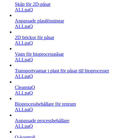
Skåp för 2D-påsar
ALLpaQ
Anpassade plastlösningar
ALLpaQ
2D brickor för påsar
ALLpaQ
Vagn för bioprocesspåsar
ALLpaQ
Transportvagnar i plast för påsar till bioprocesser
ALLpaQ
CleanstaQ
ALLpaQ
Bioprocessbehållare för renrum
ALLpaQ
Anpassade processbehållare
ALLpaQ
Q-kontroll