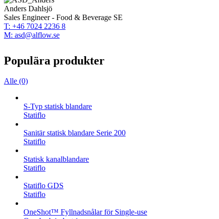
Anders Dahlsjö
Sales Engineer - Food & Beverage SE
T: +46 7024 2236 8
M: asd@alflow.se
Populära produkter
Alle (0)
S-Typ statisk blandare
Statiflo
Sanitär statisk blandare Serie 200
Statiflo
Statisk kanalblandare
Statiflo
Statiflo GDS
Statiflo
OneShot™ Fyllnadsnålar för Single-use