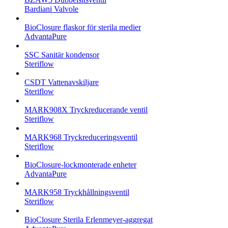
Bardiani Valvole
BioClosure flaskor för sterila medier
AdvantaPure
SSC Sanitär kondensor
Steriflow
CSDT Vattenavskiljare
Steriflow
MARK908X Tryckreducerande ventil
Steriflow
MARK968 Tryckreduceringsventil
Steriflow
BioClosure-lockmonterade enheter
AdvantaPure
MARK958 Tryckhållningsventil
Steriflow
BioClosure Sterila Erlenmeyer-aggregat