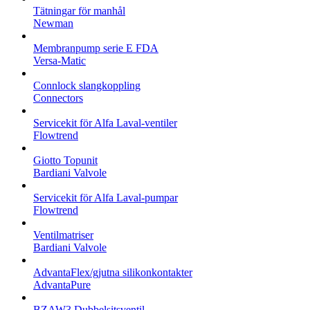
Tätningar för manhål
Newman
Membranpump serie E FDA
Versa-Matic
Connlock slangkoppling
Connectors
Servicekit för Alfa Laval-ventiler
Flowtrend
Giotto Topunit
Bardiani Valvole
Servicekit för Alfa Laval-pumpar
Flowtrend
Ventilmatriser
Bardiani Valvole
AdvantaFlex/gjutna silikonkontakter
AdvantaPure
BZAW3 Dubbelsitsventil