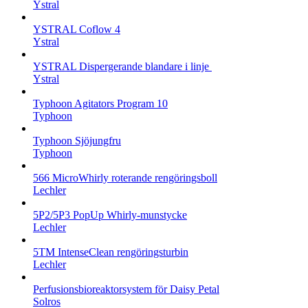
Ystral
YSTRAL Coflow 4
Ystral
YSTRAL Dispergerande blandare i linje ‍‍
Ystral
Typhoon Agitators Program 10
Typhoon
Typhoon Sjöjungfru
Typhoon
566 MicroWhirly roterande rengöringsboll
Lechler
5P2/5P3 PopUp Whirly-munstycke
Lechler
5TM IntenseClean rengöringsturbin
Lechler
Perfusionsbioreaktorsystem för Daisy Petal
Solros