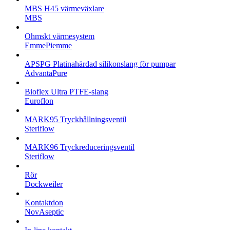
MBS H45 värmeväxlare
MBS
Ohmskt värmesystem
EmmePiemme
APSPG Platinahärdad silikonslang för pumpar
AdvantaPure
Bioflex Ultra PTFE-slang
Euroflon
MARK95 Tryckhållningsventil
Steriflow
MARK96 Tryckreduceringsventil
Steriflow
Rör
Dockweiler
Kontaktdon
NovAseptic