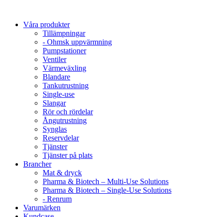
Våra produkter
Tillämpningar
- Ohmsk uppvärmning
Pumpstationer
Ventiler
Värmeväxling
Blandare
Tankutrustning
Single-use
Slangar
Rör och rördelar
Ångutrustning
Synglas
Reservdelar
Tjänster
Tjänster på plats
Brancher
Mat & dryck
Pharma & Biotech – Multi-Use Solutions
Pharma & Biotech – Single-Use Solutions
- Renrum
Varumärken
Kundcase