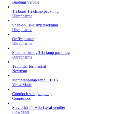
Bardiani Valvole
Tri-bond Tri-clamp packning
Ultrapharma
Snap-on Tri-clamp packning
Ultrapharma
Orificeplattor
Ultrapharma
Smart packning Tri-clamp packning
Ultrapharma
Tätningar för manhål
Newman
Membranpump serie E FDA
Versa-Matic
Connlock slangkoppling
Connectors
Servicekit för Alfa Laval-ventiler
Flowtrend