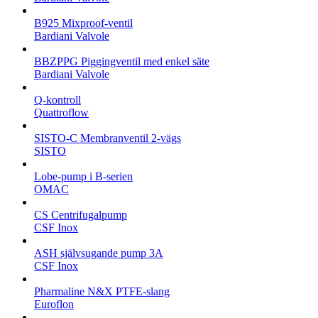
B925 Mixproof-ventil
Bardiani Valvole
BBZPPG Piggingventil med enkel säte
Bardiani Valvole
Q-kontroll
Quattroflow
SISTO-C Membranventil 2-vägs
SISTO
Lobe-pump i B-serien
OMAC
CS Centrifugalpump
CSF Inox
ASH självsugande pump 3A
CSF Inox
Pharmaline N&X PTFE-slang
Euroflon