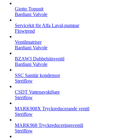
Giotto Topunit
Bardiani Valvole
Servicekit för Alfa Laval-pumpar
Flowtrend
Ventilmatriser
Bardiani Valvole
BZAW3 Dubbelsitsventil
Bardiani Valvole
SSC Sanitär kondensor
Steriflow
CSDT Vattenavskiljare
Steriflow
MARK908X Tryckreducerande ventil
Steriflow
MARK968 Tryckreduceringsventil
Steriflow