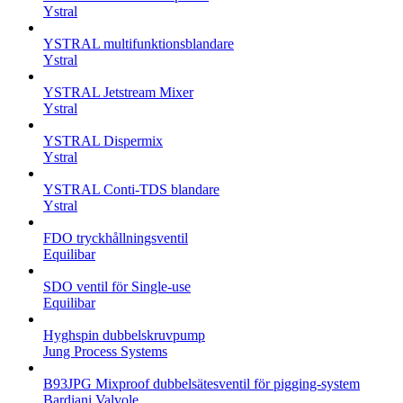
Ystral
YSTRAL multifunktionsblandare‍
Ystral
YSTRAL Jetstream Mixer
Ystral
YSTRAL Dispermix
Ystral
YSTRAL Conti-TDS blandare
Ystral
FDO tryckhållningsventil
Equilibar
SDO ventil för Single-use
Equilibar
Hyghspin dubbelskruvpump
Jung Process Systems
B93JPG Mixproof dubbelsätesventil för pigging-system
Bardiani Valvole