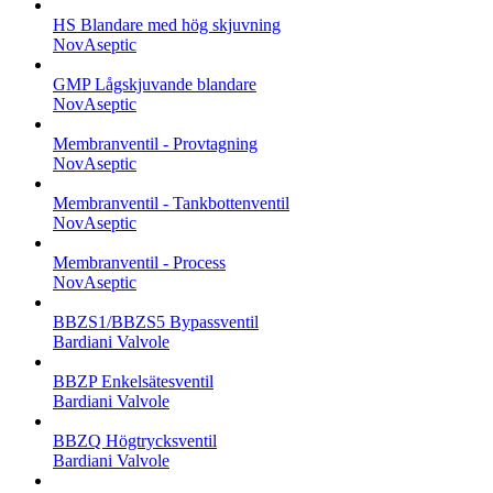
HS Blandare med hög skjuvning
NovAseptic
GMP Lågskjuvande blandare
NovAseptic
Membranventil - Provtagning
NovAseptic
Membranventil - Tankbottenventil
NovAseptic
Membranventil - Process
NovAseptic
BBZS1/BBZS5 Bypassventil
Bardiani Valvole
BBZP Enkelsätesventil
Bardiani Valvole
BBZQ Högtrycksventil
Bardiani Valvole