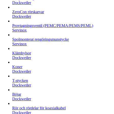
Dockweiler
ZeroCon rörskarvar
Dockweiler
Provtagningsventil (PEMC/PEMA/PEMS/PEML)
Servinox
Spolmonterat rengöringsmunstycke
Servinox
Klämhylsor
Dockweiler
Koner
Dockweiler
T-stycken
Dockweiler
Böjar
Dockweiler
Rör och rördelar för koaxialkabel
Dockweiler