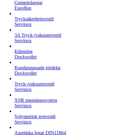
Gummislangar
Euroflon
Trycksäkerhetsventil
Servinox
3A Tryck-/vakuumventil
Servinox
Klämring
Dockweiler
Kundanpassade rördelar
Dockweiler
Tryck-/vakuumventil
Servinox
XSR piggningssystem
Servinox
Volymetrisk testventil
Servinox
Aseptiska fogar DIN11864