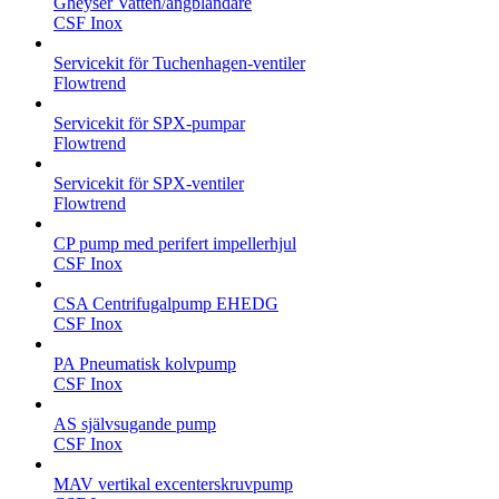
Gheyser Vatten/ångblandare
CSF Inox
Servicekit för Tuchenhagen-ventiler
Flowtrend
Servicekit för SPX-pumpar
Flowtrend
Servicekit för SPX-ventiler
Flowtrend
CP pump med perifert impellerhjul
CSF Inox
CSA Centrifugalpump EHEDG
CSF Inox
PA Pneumatisk kolvpump
CSF Inox
AS självsugande pump
CSF Inox
MAV vertikal excenterskruvpump