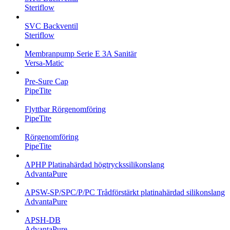
Steriflow
SVC Backventil
Steriflow
Membranpump Serie E 3A Sanitär
Versa-Matic
Pre-Sure Cap
PipeTite
Flyttbar Rörgenomföring
PipeTite
Rörgenomföring
PipeTite
APHP Platinahärdad högtryckssilikonslang
AdvantaPure
APSW-SP/SPC/P/PC Trådförstärkt platinahärdad silikonslang
AdvantaPure
APSH-DB
AdvantaPure