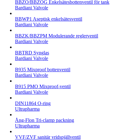
BBZO/BBZOG Enkelsätesbottenventil för tank
Bardiani Valvole
BBWP1 Aseptisk enkelsätesventil
Bardiani Valvole
BBZK/BBZPM Modulerande reglerventil
Bardiani Valvole
BBTRD Synglas
Bardiani Valvole
B935 Mixproof bottenventil
Bardiani Valvole
B915 PMO Mixproof-ventil
Bardiani Valvole
DIN11864 O-ring
Ultrapharma
Ång-Flon Tri-clamp packning
Ultrapharma
VVF/ZVF sanitär vridspjällventil