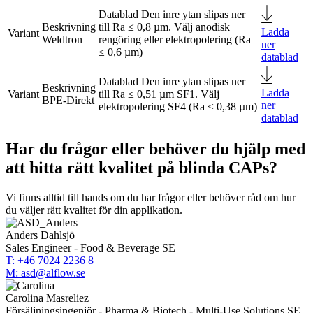
Den inre ytan slipas ner
till Ra ≤ 0,8 µm. Välj anodisk
Ladda
Weldtron
rengöring eller elektropolering (Ra
ner
≤ 0,6 µm)
datablad
Den inre ytan slipas ner
Ladda
till Ra ≤ 0,51 µm SF1. Välj
BPE-Direkt
ner
elektropolering SF4 (Ra ≤ 0,38 µm)
datablad
Har du frågor eller behöver du hjälp med
att hitta rätt kvalitet på blinda CAPs?
Vi finns alltid till hands om du har frågor eller behöver råd om hur
du väljer rätt kvalitet för din applikation.
Anders Dahlsjö
Sales Engineer - Food & Beverage SE
T: +46 7024 2236 8
M: asd@alflow.se
Carolina Masreliez
Försäljningsingenjör - Pharma & Biotech - Multi-Use Solutions SE