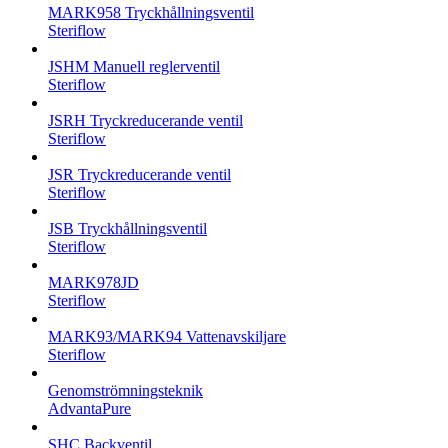
MARK958 Tryckhållningsventil
Steriflow
JSHM Manuell reglerventil
Steriflow
JSRH Tryckreducerande ventil
Steriflow
JSR Tryckreducerande ventil
Steriflow
JSB Tryckhållningsventil
Steriflow
MARK978JD
Steriflow
MARK93/MARK94 Vattenavskiljare
Steriflow
Genomströmningsteknik
AdvantaPure
SHC Backventil