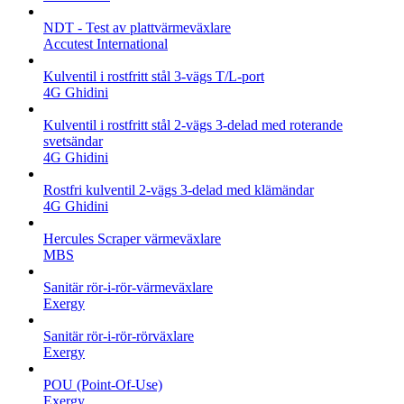
NDT - Test av plattvärmeväxlare
Accutest International
Kulventil i rostfritt stål 3-vägs T/L-port
4G Ghidini
Kulventil i rostfritt stål 2-vägs 3-delad med roterande
svetsändar
4G Ghidini
Rostfri kulventil 2-vägs 3-delad med klämändar
4G Ghidini
Hercules Scraper värmeväxlare
MBS
Sanitär rör-i-rör-värmeväxlare
Exergy
Sanitär rör-i-rör-rörväxlare
Exergy
POU (Point-Of-Use)
Exergy