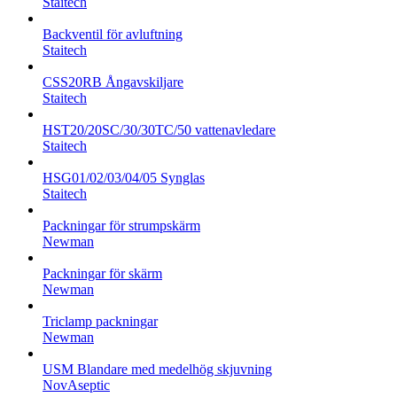
Staitech
Backventil för avluftning
Staitech
CSS20RB Ångavskiljare
Staitech
HST20/20SC/30/30TC/50 vattenavledare
Staitech
HSG01/02/03/04/05 Synglas
Staitech
Packningar för strumpskärm
Newman
Packningar för skärm
Newman
Triclamp packningar
Newman
USM Blandare med medelhög skjuvning
NovAseptic