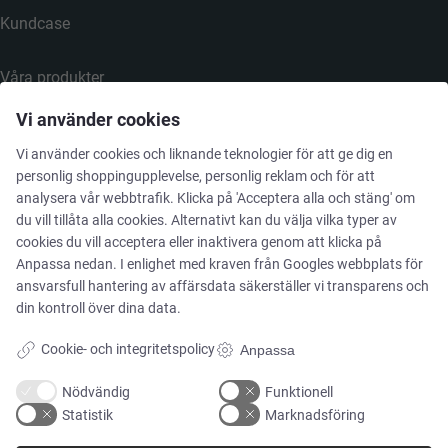
Kundcase
Våra produkter
Vi använder cookies
Tjänster
Vi använder cookies och liknande teknologier för att ge dig en
personlig shoppingupplevelse, personlig reklam och för att
analysera vår webbtrafik. Klicka på 'Acceptera alla och stäng' om
MARKNADER
du vill tillåta alla cookies. Alternativt kan du välja vilka typer av
cookies du vill acceptera eller inaktivera genom att klicka på
Anpassa nedan. I enlighet med kraven från
Googles webbplats för
Mat & dryck
ansvarsfull hantering av affärsdata
säkerställer vi transparens och
din kontroll över dina data.
Pharma & Biotech – Multi-Use Solutions
Cookie- och integritetspolicy
Anpassa
Pharma & Biotech – Single-Use Solutions
Nödvändig
Funktionell
Statistik
Marknadsföring
Renrum