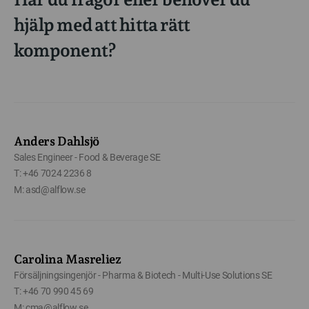
hjälp med att hitta rätt
komponent?
Anders Dahlsjö
Sales Engineer - Food & Beverage SE
T: +46 7024 2236 8
M: asd@alflow.se
Carolina Masreliez
Försäljningsingenjör - Pharma & Biotech - Multi-Use Solutions SE
T: +46 70 990 45 69
M: cma@alflow.se