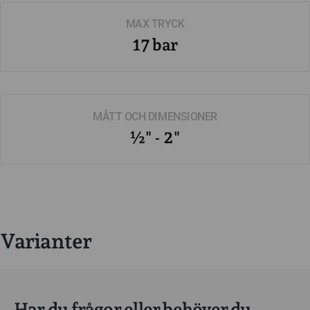
MAX TRYCK
17 bar
MÅTT OCH DIMENSIONER
½" - 2"
Varianter
Har du frågor eller behöver du