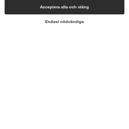
Acceptera alla och stäng
Endast nödvändiga
FÖRETAGET
Kontakta oss
Nyhetsbrev
Presscenter
Portal för visselblåsare