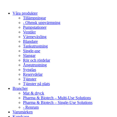
Våra produkter
Tillämpningar
- Ohmsk uppvärmning
Pumpstationer
Ventiler
Värmeväxling
Blandare
Tankutrustning
Single-use
Slangar
Rör och rördelar
Ångutrustning
Synglas
Reservdelar
Tjänster
Tjänster på plats
Brancher
Mat & dryck
Pharma & Biotech – Multi-Use Solutions
Pharma & Biotech – Single-Use Solutions
- Renrum
Varumärken
Kundcase