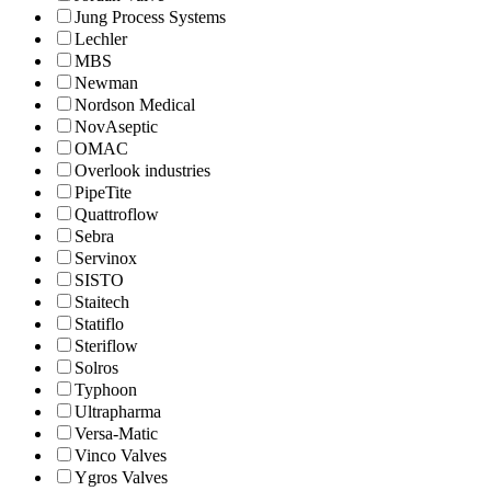
Jung Process Systems
Lechler
MBS
Newman
Nordson Medical
NovAseptic
OMAC
Overlook industries
PipeTite
Quattroflow
Sebra
Servinox
SISTO
Staitech
Statiflo
Steriflow
Solros
Typhoon
Ultrapharma
Versa-Matic
Vinco Valves
Ygros Valves