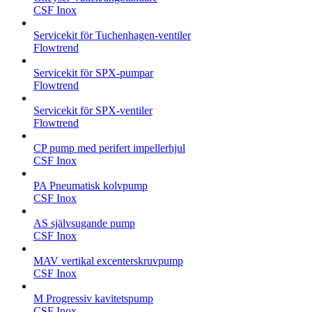
CSF Inox
Servicekit för Tuchenhagen-ventiler
Flowtrend
Servicekit för SPX-pumpar
Flowtrend
Servicekit för SPX-ventiler
Flowtrend
CP pump med perifert impellerhjul
CSF Inox
PA Pneumatisk kolvpump
CSF Inox
AS självsugande pump
CSF Inox
MAV vertikal excenterskruvpump
CSF Inox
M Progressiv kavitetspump
CSF Inox