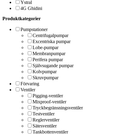
Ystral
4G Ghidini
Produktkategorier
Pumpstationer
Centrifugalpumpar
Excentriska pumpar
Lobe-pumpar
Membranpumpar
Perifera pumpar
Självsugande pumpar
Kolvpumpar
Skruvpumpar
Förvaring
Ventiler
Pigging-ventiler
Mixproof-ventiler
Tryckbegränsningsventiler
Testventiler
Reglerventiler
Sätesventiler
Tankbottenventiler