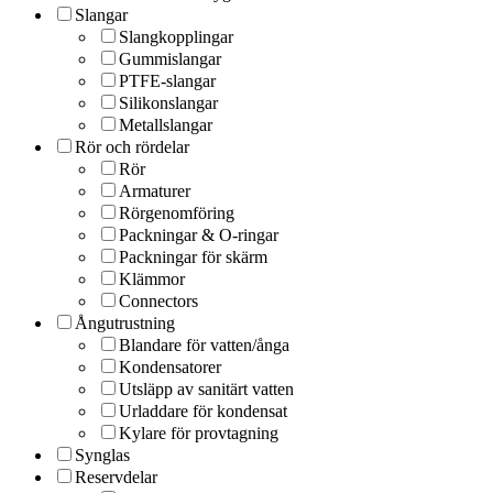
Slangar
Slangkopplingar
Gummislangar
PTFE-slangar
Silikonslangar
Metallslangar
Rör och rördelar
Rör
Armaturer
Rörgenomföring
Packningar & O-ringar
Packningar för skärm
Klämmor
Connectors
Ångutrustning
Blandare för vatten/ånga
Kondensatorer
Utsläpp av sanitärt vatten
Urladdare för kondensat
Kylare för provtagning
Synglas
Reservdelar