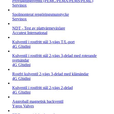
Provtagningsventil (PEMC/PEMA/PEMS/PEML)
Servinox
Spolmonterat rengöringsmunstycke
Servinox
NDT - Test av plattvärmeväxlare
Accutest International
Kulventil i rostfritt stål 3-vägs T/L-port
4G Ghidini
Kulventil i rostfritt stål 2-vägs 3-delad med roterande
svetsändar
4G Ghidini
Rostfri kulventil 2-vägs 3-delad med klämändar
4G Ghidini
Kulventil i rostfritt stål 2-vägs 2-delad
4G Ghidini
Aggroball magnetisk backventil
Ygros Valves