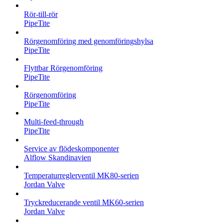
Rör-till-rör
PipeTite
Rörgenomföring med genomföringshylsa
PipeTite
Flyttbar Rörgenomföring
PipeTite
Rörgenomföring
PipeTite
Multi-feed-through
PipeTite
Service av flödeskomponenter
Alflow Skandinavien
Temperaturreglerventil MK80-serien
Jordan Valve
Tryckreducerande ventil MK60-serien
Jordan Valve