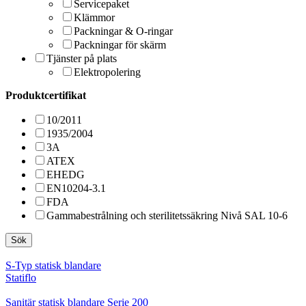
Servicepaket
Klämmor
Packningar & O-ringar
Packningar för skärm
Tjänster på plats
Elektropolering
Produktcertifikat
10/2011
1935/2004
3A
ATEX
EHEDG
EN10204-3.1
FDA
Gammabestrålning och sterilitetssäkring Nivå SAL 10-6
Sök
S-Typ statisk blandare
Statiflo
Sanitär statisk blandare Serie 200