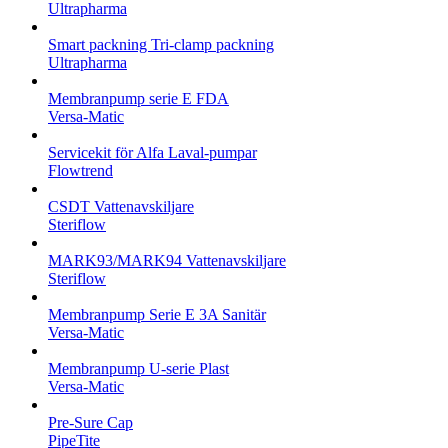
Ultrapharma
Smart packning Tri-clamp packning
Ultrapharma
Membranpump serie E FDA
Versa-Matic
Servicekit för Alfa Laval-pumpar
Flowtrend
CSDT Vattenavskiljare
Steriflow
MARK93/MARK94 Vattenavskiljare
Steriflow
Membranpump Serie E 3A Sanitär
Versa-Matic
Membranpump U-serie Plast
Versa-Matic
Pre-Sure Cap
PipeTite