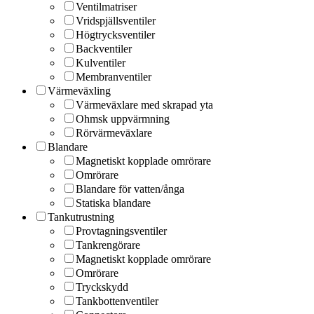
Ventilmatriser
Vridspjällsventiler
Högtrycksventiler
Backventiler
Kulventiler
Membranventiler
Värmeväxling
Värmeväxlare med skrapad yta
Ohmsk uppvärmning
Rörvärmeväxlare
Blandare
Magnetiskt kopplade omrörare
Omrörare
Blandare för vatten/ånga
Statiska blandare
Tankutrustning
Provtagningsventiler
Tankrengörare
Magnetiskt kopplade omrörare
Omrörare
Tryckskydd
Tankbottenventiler