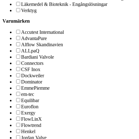
Läkemedel & Bioteknik - Engångslösningar
Verktyg
Varumärken
Accutest International
AdvantaPure
Alflow Skandinavien
ALLpaQ
Bardiani Valvole
Connectors
CSF Inox
Dockweiler
Dominator
EmmePiemme
em-tec
Equilibar
Euroflon
Exergy
FlowLinX
Flowtrend
Henkel
Jordan Valve