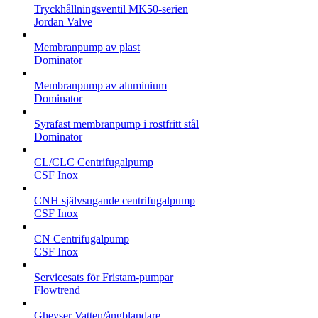
Tryckhållningsventil MK50-serien
Jordan Valve
Membranpump av plast
Dominator
Membranpump av aluminium
Dominator
Syrafast membranpump i rostfritt stål
Dominator
CL/CLC Centrifugalpump
CSF Inox
CNH självsugande centrifugalpump
CSF Inox
CN Centrifugalpump
CSF Inox
Servicesats för Fristam-pumpar
Flowtrend
Gheyser Vatten/ångblandare