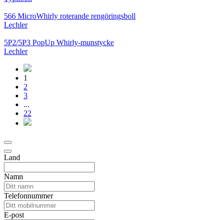
566 MicroWhirly roterande rengöringsboll
Lechler
5P2/5P3 PopUp Whirly-munstycke
Lechler
1
2
3
...
22
Land
Namn
Telefonnummer
E-post