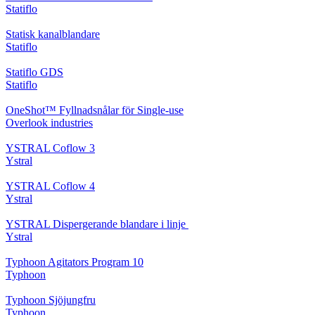
Statiflo
Statisk kanalblandare
Statiflo
Statiflo GDS
Statiflo
OneShot™ Fyllnadsnålar för Single-use
Overlook industries
YSTRAL Coflow 3
Ystral
YSTRAL Coflow 4
Ystral
YSTRAL Dispergerande blandare i linje ‍‍
Ystral
Typhoon Agitators Program 10
Typhoon
Typhoon Sjöjungfru
Typhoon