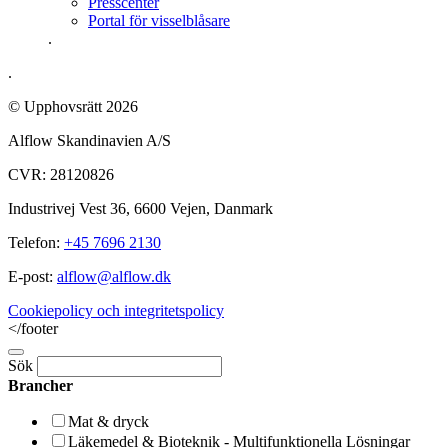
Presscenter
Portal för visselblåsare
.
.
© Upphovsrätt 2026
Alflow Skandinavien A/S
CVR: 28120826
Industrivej Vest 36, 6600 Vejen, Danmark
Telefon:
+45 7696 2130
E-post:
alflow@alflow.dk
Cookiepolicy och integritetspolicy
</footer
Sök
Brancher
Mat & dryck
Läkemedel & Bioteknik - Multifunktionella Lösningar