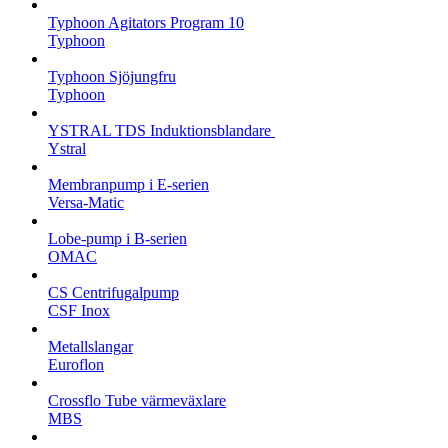
Typhoon Agitators Program 10
Typhoon
Typhoon Sjöjungfru
Typhoon
YSTRAL TDS Induktionsblandare ‍
Ystral
Membranpump i E-serien
Versa-Matic
Lobe-pump i B-serien
OMAC
CS Centrifugalpump
CSF Inox
Metallslangar
Euroflon
Crossflo Tube värmeväxlare
MBS