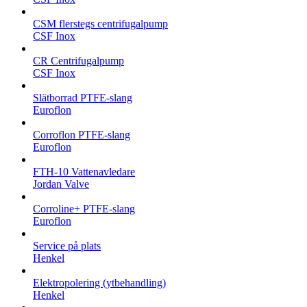
CSM flerstegs centrifugalpump
CSF Inox
CR Centrifugalpump
CSF Inox
Slätborrad PTFE-slang
Euroflon
Corroflon PTFE-slang
Euroflon
FTH-10 Vattenavledare
Jordan Valve
Corroline+ PTFE-slang
Euroflon
Service på plats
Henkel
Elektropolering (ytbehandling)
Henkel