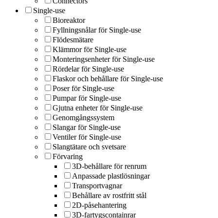
Connectors
Single-use
Bioreaktor
Fyllningsnålar för Single-use
Flödesmätare
Klämmor för Single-use
Monteringsenheter för Single-use
Rördelar för Single-use
Flaskor och behållare för Single-use
Poser för Single-use
Pumpar för Single-use
Gjutna enheter för Single-use
Genomgångssystem
Slangar för Single-use
Ventiler för Single-use
Slangtätare och svetsare
Förvaring
3D-behållare för renrum
Anpassade plastlösningar
Transportvagnar
Behållare av rostfritt stål
2D-påsehantering
3D-fartygscontainrar