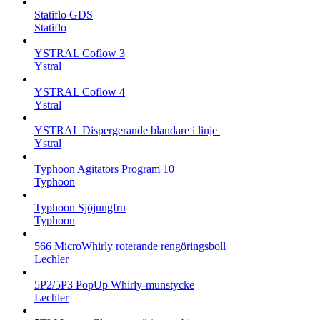
Statiflo GDS
Statiflo
YSTRAL Coflow 3
Ystral
YSTRAL Coflow 4
Ystral
YSTRAL Dispergerande blandare i linje ‍‍
Ystral
Typhoon Agitators Program 10
Typhoon
Typhoon Sjöjungfru
Typhoon
566 MicroWhirly roterande rengöringsboll
Lechler
5P2/5P3 PopUp Whirly-munstycke
Lechler