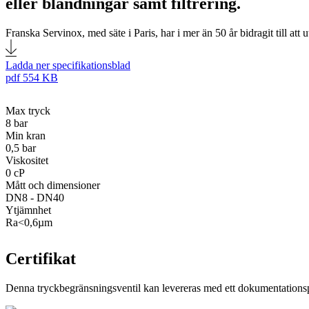
eller blandningar samt filtrering.
Franska Servinox, med säte i Paris, har i mer än 50 år bidragit till att
Ladda ner specifikationsblad
pdf
554 KB
Max tryck
8 bar
Min kran
0,5 bar
Viskositet
0 cP
Mått och dimensioner
DN8 - DN40
Ytjämnhet
Ra<0,6µm
Certifikat
Denna tryckbegränsningsventil kan levereras med ett dokumentationspa