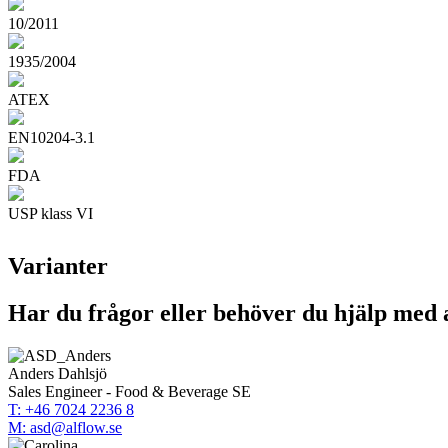
10/2011
1935/2004
ATEX
EN10204-3.1
FDA
USP klass VI
Varianter
Har du frågor eller behöver du hjälp med a
Anders Dahlsjö
Sales Engineer - Food & Beverage SE
T: +46 7024 2236 8
M: asd@alflow.se