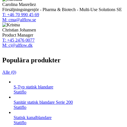
Carolina Masreliez
Försäljningsingenjör - Pharma & Biotech - Multi-Use Solutions SE
T: +46 70 990 45 69
M: cma@alflow.se
Christian Johansen
Product Manager
T: +45 2476 0077
M: cj@alflow.dk
Populära produkter
Alle (0)
S-Typ statisk blandare
Statiflo
Sanitär statisk blandare Serie 200
Statiflo
Statisk kanalblandare
Statiflo