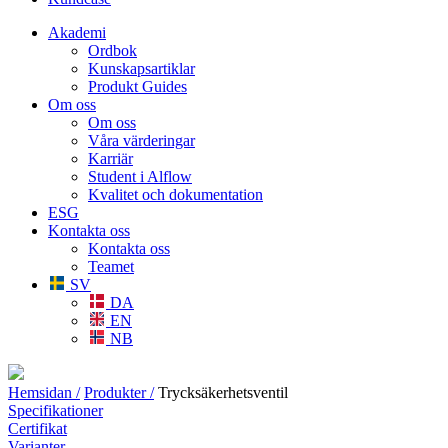
Akademi
Ordbok
Kunskapsartiklar
Produkt Guides
Om oss
Om oss
Våra värderingar
Karriär
Student i Alflow
Kvalitet och dokumentation
ESG
Kontakta oss
Kontakta oss
Teamet
SV
DA
EN
NB
Hemsidan /
Produkter /
Trycksäkerhetsventil
Specifikationer
Certifikat
Varianter