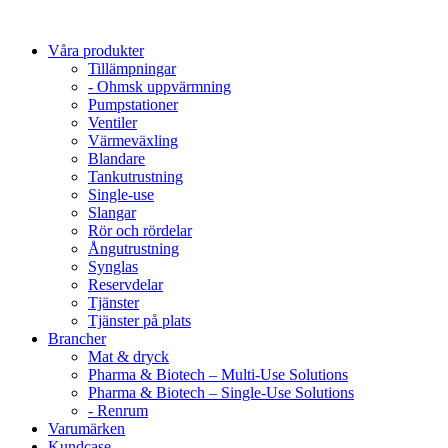
Våra produkter
Tillämpningar
- Ohmsk uppvärmning
Pumpstationer
Ventiler
Värmeväxling
Blandare
Tankutrustning
Single-use
Slangar
Rör och rördelar
Ångutrustning
Synglas
Reservdelar
Tjänster
Tjänster på plats
Brancher
Mat & dryck
Pharma & Biotech – Multi-Use Solutions
Pharma & Biotech – Single-Use Solutions
- Renrum
Varumärken
Kundcase