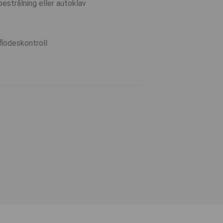
strålning eller autoklav
flödeskontroll