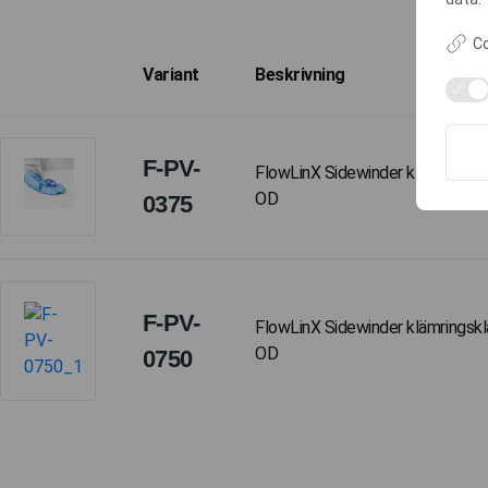
Co
Variant
Beskrivning
F-PV-
FlowLinX Sidewinder klämringskl
OD
0375
F-PV-
FlowLinX Sidewinder klämringskl
OD
0750