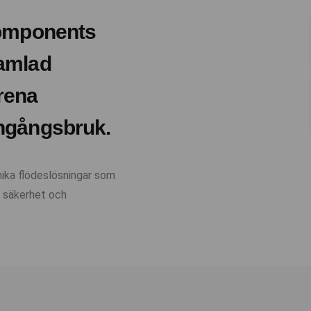
Components
samlad
rena
engångsbruk.
ika flödeslösningar som
t, säkerhet och