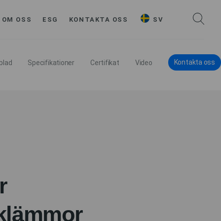
OM OSS
ESG
KONTAKTA OSS
SV
Kontakta oss
blad
Specifikationer
Certifikat
Video
r
sklämmor