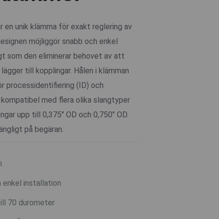
 en unik klämma för exakt reglering av
designen möjliggör snabb och enkel
igt som den eliminerar behovet av att
 lägger till kopplingar. Hålen i klämman
 processidentifiering (ID) och
kompatibel med flera olika slangtyper
langar upp till 0,375" OD och 0,750" OD.
gängligt på begäran.
m
enkel installation
ill 70 durometer