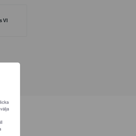
s VI
licka
 välja
ll
a