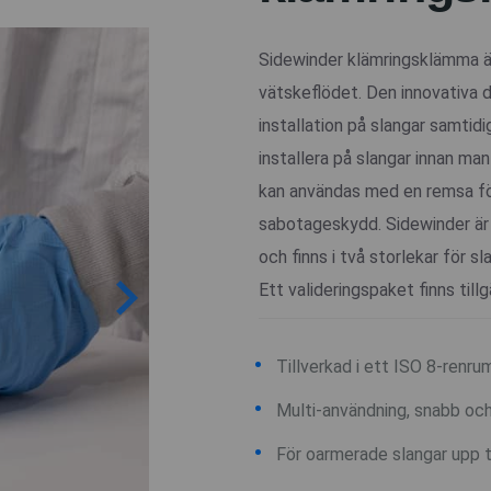
Sidewinder klämringsklämma är
vätskeflödet. Den innovativa 
installation på slangar samtid
installera på slangar innan man
kan användas med en remsa för
sabotageskydd. Sidewinder är 
och finns i två storlekar för s
Ett valideringspaket finns till
Tillverkad i ett ISO 8-renru
Multi-användning, snabb och 
För oarmerade slangar upp t