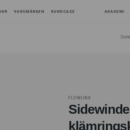
HER
VARUMÄRKEN
KUNDCASE
AKADEMI
Data
FLOWLINX
Sidewinde
klämring