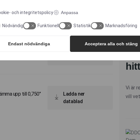
okie- och integritetspolicy
Anpassa
Datablad
Nödvändig
Funktionell
Statistik
Marknadsföring
Har
Endast nödvändiga
Acceptera alla och stäng
beh
ämma upp till 0,375"
Ladda ner
datablad
hit
Vi är 
ämma upp till 0,750"
Ladda ner
vill v
datablad