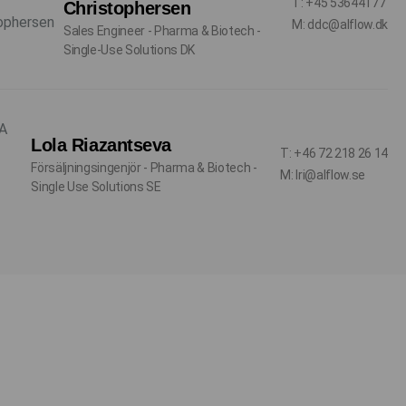
T: +45 53644177
Christophersen
M: ddc@alflow.dk
Sales Engineer - Pharma & Biotech -
Single-Use Solutions DK
Lola Riazantseva
T: +46 72 218 26 14
Försäljningsingenjör - Pharma & Biotech -
M: lri@alflow.se
Single Use Solutions SE