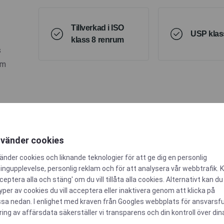
Tillverkad i ISO
USP klas
klass 8 renrum
s
om
nvänder cookies
änder cookies och liknande teknologier för att ge dig en personlig
ngupplevelse, personlig reklam och för att analysera vår webbtrafik. K
ceptera alla och stäng' om du vill tillåta alla cookies. Alternativt kan du
typer av cookies du vill acceptera eller inaktivera genom att klicka på
sa nedan. I enlighet med kraven från
Googles webbplats för ansvarsfu
ring av affärsdata
säkerställer vi transparens och din kontroll över din