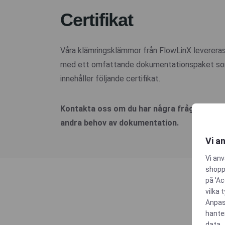
Certifikat
Våra klämringsklämmor från FlowLinX leverera
med ett omfattande dokumentationspaket s
innehåller följande certifikat.
Kontakta oss om du har några frågor eller
andra behov av dokumentation.
Vi a
Vi anv
shoppi
på 'Ac
vilka 
Anpas
hante
data.