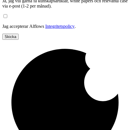
Ja, jag vill gärna få kunskapsartiklar, white papers och relevanta case
via e-post (1-2 per månad).
Jag accepterar Alflows
Integritetspolicy
.
Skicka