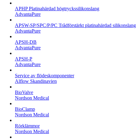
APHP Platinahärdad högtryckssilikonslang
AdvantaPure
APSW-SP/SPC/P/PC Trådförstärkt platinahärdad silikonslang
AdvantaPure
APSH-DB
AdvantaPure
APSH-P
AdvantaPure
Service av flödeskomponenter
Alflow Skandinavien
BioValve
Nordson Medical
BioClamp
Nordson Medical
Rörklämmor
Nordson Medical