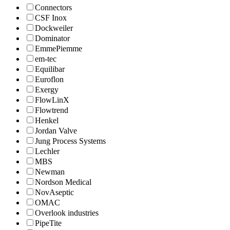
Connectors
CSF Inox
Dockweiler
Dominator
EmmePiemme
em-tec
Equilibar
Euroflon
Exergy
FlowLinX
Flowtrend
Henkel
Jordan Valve
Jung Process Systems
Lechler
MBS
Newman
Nordson Medical
NovAseptic
OMAC
Overlook industries
PipeTite