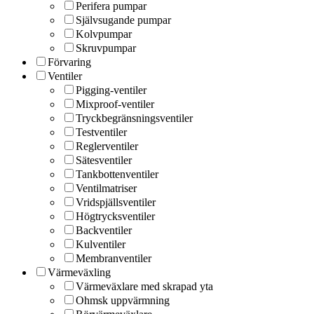
Perifera pumpar
Självsugande pumpar
Kolvpumpar
Skruvpumpar
Förvaring
Ventiler
Pigging-ventiler
Mixproof-ventiler
Tryckbegränsningsventiler
Testventiler
Reglerventiler
Sätesventiler
Tankbottenventiler
Ventilmatriser
Vridspjällsventiler
Högtrycksventiler
Backventiler
Kulventiler
Membranventiler
Värmeväxling
Värmeväxlare med skrapad yta
Ohmsk uppvärmning