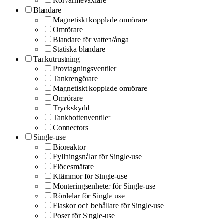
Rörvärmeväxlare
Blandare
Magnetiskt kopplade omrörare
Omrörare
Blandare för vatten/ånga
Statiska blandare
Tankutrustning
Provtagningsventiler
Tankrengörare
Magnetiskt kopplade omrörare
Omrörare
Tryckskydd
Tankbottenventiler
Connectors
Single-use
Bioreaktor
Fyllningsnålar för Single-use
Flödesmätare
Klämmor för Single-use
Monteringsenheter för Single-use
Rördelar för Single-use
Flaskor och behållare för Single-use
Poser för Single-use