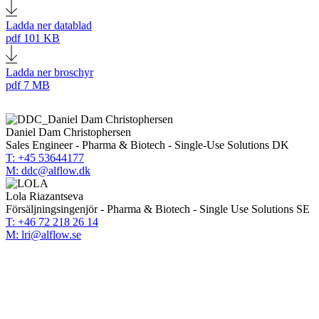
Ladda ner datablad
pdf
101 KB
Ladda ner broschyr
pdf
7 MB
Daniel Dam Christophersen
Sales Engineer - Pharma & Biotech - Single-Use Solutions DK
T: +45 53644177
M: ddc@alflow.dk
Lola Riazantseva
Försäljningsingenjör - Pharma & Biotech - Single Use Solutions SE
T: +46 72 218 26 14
M: lri@alflow.se