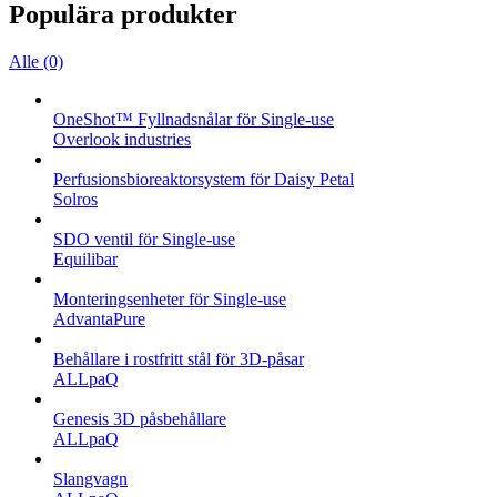
Populära produkter
Alle (0)
OneShot™ Fyllnadsnålar för Single-use
Overlook industries
Perfusionsbioreaktorsystem för Daisy Petal
Solros
SDO ventil för Single-use
Equilibar
Monteringsenheter för Single-use
AdvantaPure
Behållare i rostfritt stål för 3D-påsar
ALLpaQ
Genesis 3D påsbehållare
ALLpaQ
Slangvagn