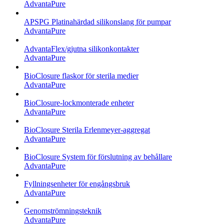
AdvantaPure
APSPG Platinahärdad silikonslang för pumpar
AdvantaPure
AdvantaFlex/gjutna silikonkontakter
AdvantaPure
BioClosure flaskor för sterila medier
AdvantaPure
BioClosure-lockmonterade enheter
AdvantaPure
BioClosure Sterila Erlenmeyer-aggregat
AdvantaPure
BioClosure System för förslutning av behållare
AdvantaPure
Fyllningsenheter för engångsbruk
AdvantaPure
Genomströmningsteknik
AdvantaPure