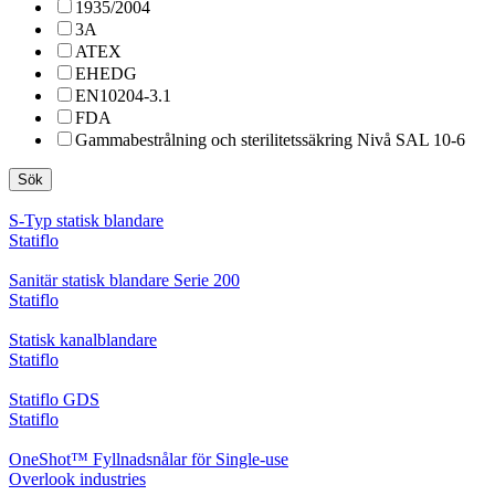
1935/2004
3A
ATEX
EHEDG
EN10204-3.1
FDA
Gammabestrålning och sterilitetssäkring Nivå SAL 10-6
Sök
S-Typ statisk blandare
Statiflo
Sanitär statisk blandare Serie 200
Statiflo
Statisk kanalblandare
Statiflo
Statiflo GDS
Statiflo
OneShot™ Fyllnadsnålar för Single-use
Overlook industries