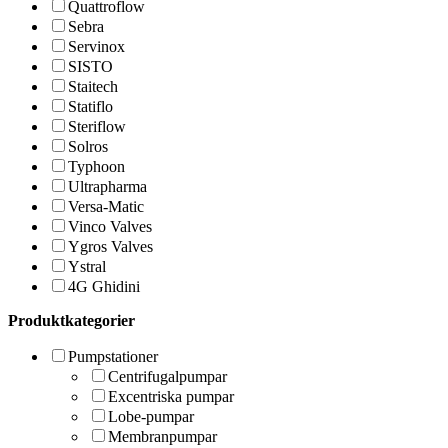
Quattroflow
Sebra
Servinox
SISTO
Staitech
Statiflo
Steriflow
Solros
Typhoon
Ultrapharma
Versa-Matic
Vinco Valves
Ygros Valves
Ystral
4G Ghidini
Produktkategorier
Pumpstationer
Centrifugalpumpar
Excentriska pumpar
Lobe-pumpar
Membranpumpar