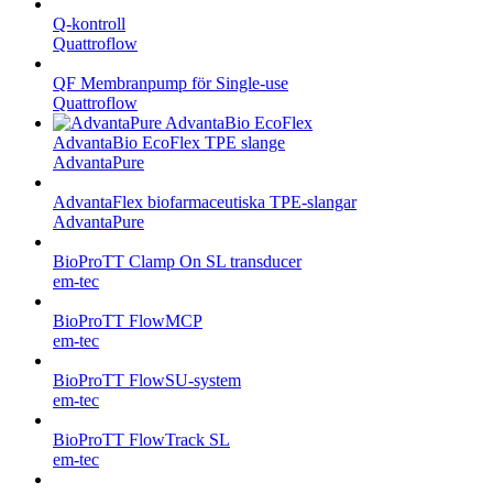
Q-kontroll
Quattroflow
QF Membranpump för Single-use
Quattroflow
AdvantaBio EcoFlex TPE slange
AdvantaPure
AdvantaFlex biofarmaceutiska TPE-slangar
AdvantaPure
BioProTT Clamp On SL transducer
em-tec
BioProTT FlowMCP
em-tec
BioProTT FlowSU-system
em-tec
BioProTT FlowTrack SL
em-tec