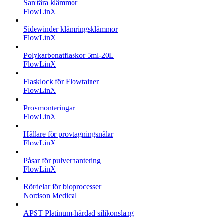
Sanitära klämmor
FlowLinX
Sidewinder klämringsklämmor
FlowLinX
Polykarbonatflaskor 5ml-20L
FlowLinX
Flasklock för Flowtainer
FlowLinX
Provmonteringar
FlowLinX
Hållare för provtagningsnålar
FlowLinX
Påsar för pulverhantering
FlowLinX
Rördelar för bioprocesser
Nordson Medical
APST Platinum-härdad silikonslang