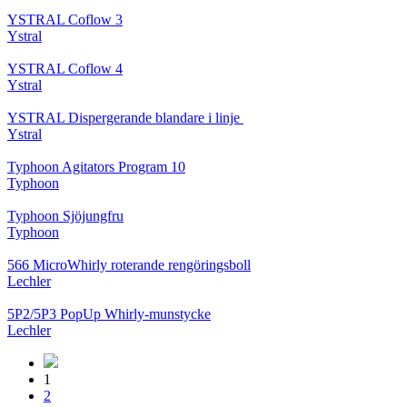
YSTRAL Coflow 3
Ystral
YSTRAL Coflow 4
Ystral
YSTRAL Dispergerande blandare i linje ‍‍
Ystral
Typhoon Agitators Program 10
Typhoon
Typhoon Sjöjungfru
Typhoon
566 MicroWhirly roterande rengöringsboll
Lechler
5P2/5P3 PopUp Whirly-munstycke
Lechler
1
2