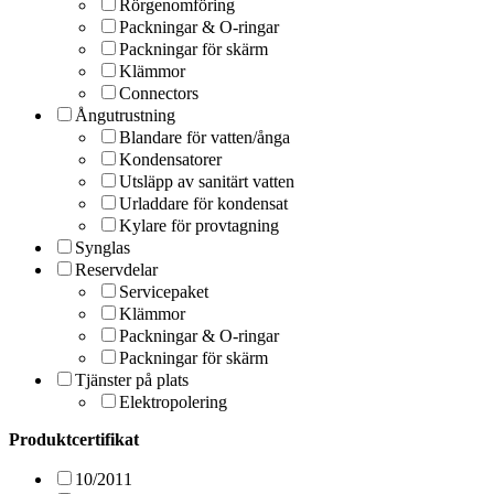
Rörgenomföring
Packningar & O-ringar
Packningar för skärm
Klämmor
Connectors
Ångutrustning
Blandare för vatten/ånga
Kondensatorer
Utsläpp av sanitärt vatten
Urladdare för kondensat
Kylare för provtagning
Synglas
Reservdelar
Servicepaket
Klämmor
Packningar & O-ringar
Packningar för skärm
Tjänster på plats
Elektropolering
Produktcertifikat
10/2011