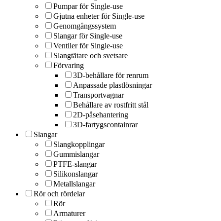
Pumpar för Single-use
Gjutna enheter för Single-use
Genomgångssystem
Slangar för Single-use
Ventiler för Single-use
Slangtätare och svetsare
Förvaring
3D-behållare för renrum
Anpassade plastlösningar
Transportvagnar
Behållare av rostfritt stål
2D-påsehantering
3D-fartygscontainrar
Slangar
Slangkopplingar
Gummislangar
PTFE-slangar
Silikonslangar
Metallslangar
Rör och rördelar
Rör
Armaturer