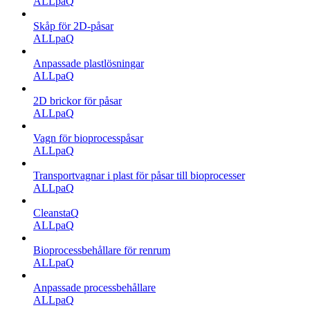
ALLpaQ
Skåp för 2D-påsar
ALLpaQ
Anpassade plastlösningar
ALLpaQ
2D brickor för påsar
ALLpaQ
Vagn för bioprocesspåsar
ALLpaQ
Transportvagnar i plast för påsar till bioprocesser
ALLpaQ
CleanstaQ
ALLpaQ
Bioprocessbehållare för renrum
ALLpaQ
Anpassade processbehållare
ALLpaQ