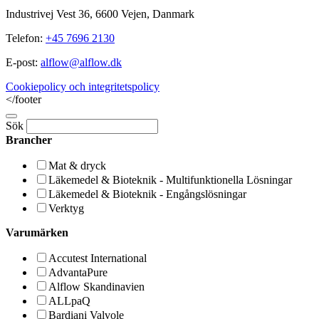
Industrivej Vest 36, 6600 Vejen, Danmark
Telefon:
+45 7696 2130
E-post:
alflow@alflow.dk
Cookiepolicy och integritetspolicy
</footer
Sök
Brancher
Mat & dryck
Läkemedel & Bioteknik - Multifunktionella Lösningar
Läkemedel & Bioteknik - Engångslösningar
Verktyg
Varumärken
Accutest International
AdvantaPure
Alflow Skandinavien
ALLpaQ
Bardiani Valvole