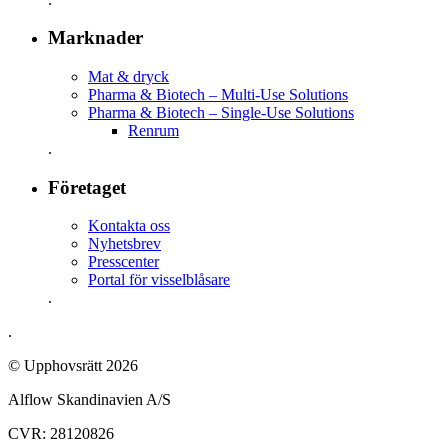
Marknader
Mat & dryck
Pharma & Biotech – Multi-Use Solutions
Pharma & Biotech – Single-Use Solutions
Renrum
.
Företaget
Kontakta oss
Nyhetsbrev
Presscenter
Portal för visselblåsare
.
.
© Upphovsrätt 2026
Alflow Skandinavien A/S
CVR: 28120826