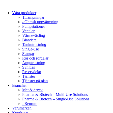
Våra produkter
Tillämpningar
- Ohmsk uppvärmning
Pumpstationer
Ventiler
Värmeväxling
Blandare
Tankutrustning
Single-use
Slangar
Rör och rördelar
Ångutrustning
Synglas
Reservdelar
Tjänster
Tjänster på plats
Brancher
Mat & dryck
Pharma & Biotech – Multi-Use Solutions
Pharma & Biotech – Single-Use Solutions
- Renrum
Varumärken
Kundcase