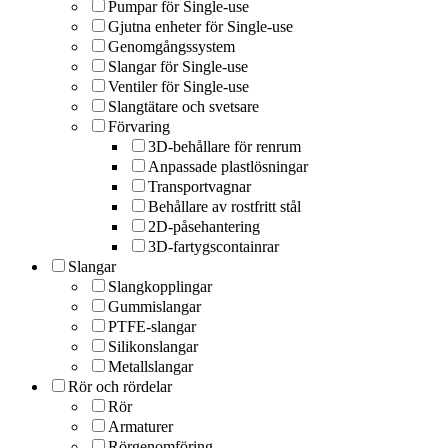
Pumpar för Single-use
Gjutna enheter för Single-use
Genomgångssystem
Slangar för Single-use
Ventiler för Single-use
Slangtätare och svetsare
Förvaring
3D-behållare för renrum
Anpassade plastlösningar
Transportvagnar
Behållare av rostfritt stål
2D-påsehantering
3D-fartygscontainrar
Slangar
Slangkopplingar
Gummislangar
PTFE-slangar
Silikonslangar
Metallslangar
Rör och rördelar
Rör
Armaturer
Rörgenomföring