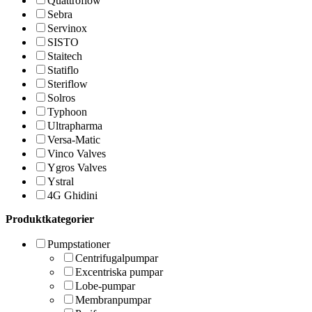
Quattroflow
Sebra
Servinox
SISTO
Staitech
Statiflo
Steriflow
Solros
Typhoon
Ultrapharma
Versa-Matic
Vinco Valves
Ygros Valves
Ystral
4G Ghidini
Produktkategorier
Pumpstationer
Centrifugalpumpar
Excentriska pumpar
Lobe-pumpar
Membranpumpar