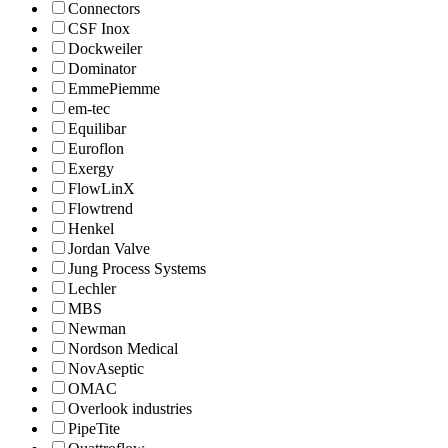
Connectors
CSF Inox
Dockweiler
Dominator
EmmePiemme
em-tec
Equilibar
Euroflon
Exergy
FlowLinX
Flowtrend
Henkel
Jordan Valve
Jung Process Systems
Lechler
MBS
Newman
Nordson Medical
NovAseptic
OMAC
Overlook industries
PipeTite