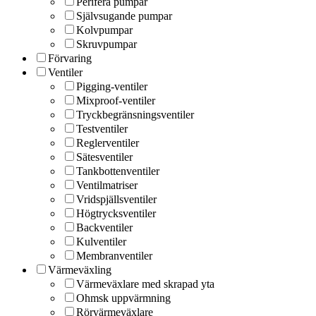
Perifera pumpar
Självsugande pumpar
Kolvpumpar
Skruvpumpar
Förvaring
Ventiler
Pigging-ventiler
Mixproof-ventiler
Tryckbegränsningsventiler
Testventiler
Reglerventiler
Sätesventiler
Tankbottenventiler
Ventilmatriser
Vridspjällsventiler
Högtrycksventiler
Backventiler
Kulventiler
Membranventiler
Värmeväxling
Värmeväxlare med skrapad yta
Ohmsk uppvärmning
Rörvärmeväxlare