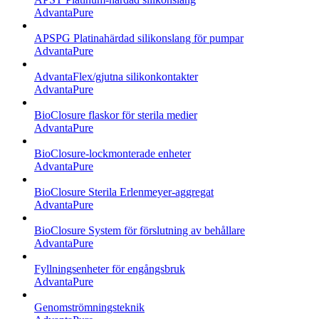
AdvantaPure
APSPG Platinahärdad silikonslang för pumpar
AdvantaPure
AdvantaFlex/gjutna silikonkontakter
AdvantaPure
BioClosure flaskor för sterila medier
AdvantaPure
BioClosure-lockmonterade enheter
AdvantaPure
BioClosure Sterila Erlenmeyer-aggregat
AdvantaPure
BioClosure System för förslutning av behållare
AdvantaPure
Fyllningsenheter för engångsbruk
AdvantaPure
Genomströmningsteknik