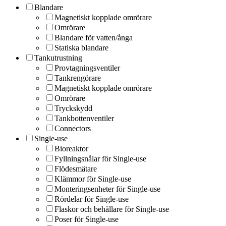
Blandare
Magnetiskt kopplade omrörare
Omrörare
Blandare för vatten/ånga
Statiska blandare
Tankutrustning
Provtagningsventiler
Tankrengörare
Magnetiskt kopplade omrörare
Omrörare
Tryckskydd
Tankbottenventiler
Connectors
Single-use
Bioreaktor
Fyllningsnålar för Single-use
Flödesmätare
Klämmor för Single-use
Monteringsenheter för Single-use
Rördelar för Single-use
Flaskor och behållare för Single-use
Poser för Single-use