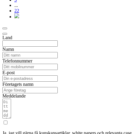
...
22
Land
Namn
Telefonnummer
E-post
Företagets namn
Meddelande
Ja, jag vill gärna få kunskapsartiklar, white papers och relevanta case