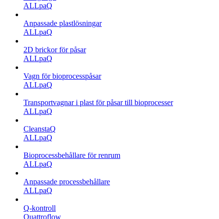
ALLpaQ
Anpassade plastlösningar
ALLpaQ
2D brickor för påsar
ALLpaQ
Vagn för bioprocesspåsar
ALLpaQ
Transportvagnar i plast för påsar till bioprocesser
ALLpaQ
CleanstaQ
ALLpaQ
Bioprocessbehållare för renrum
ALLpaQ
Anpassade processbehållare
ALLpaQ
Q-kontroll
Quattroflow