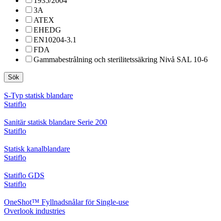
1935/2004
3A
ATEX
EHEDG
EN10204-3.1
FDA
Gammabestrålning och sterilitetssäkring Nivå SAL 10-6
Sök
S-Typ statisk blandare
Statiflo
Sanitär statisk blandare Serie 200
Statiflo
Statisk kanalblandare
Statiflo
Statiflo GDS
Statiflo
OneShot™ Fyllnadsnålar för Single-use
Overlook industries