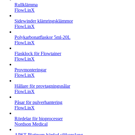
Rullklämma
FlowLinX
Sidewinder klämringsklämmor
FlowLinX
Polykarbonatflaskor 5ml-20L
FlowLinX
Flasklock för Flowtainer
FlowLinX
Provmonteringar
FlowLinX
Hållare för provtagningsnålar
FlowLinX
Påsar för pulverhantering
FlowLinX
Rördelar för bioprocesser
Nordson Medical
APST Platinum-härdad silikonslang