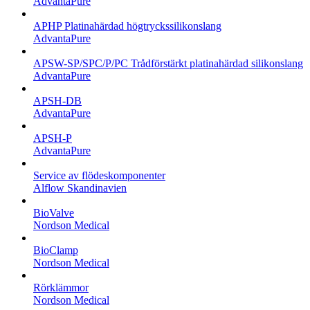
AdvantaPure
APHP Platinahärdad högtryckssilikonslang
AdvantaPure
APSW-SP/SPC/P/PC Trådförstärkt platinahärdad silikonslang
AdvantaPure
APSH-DB
AdvantaPure
APSH-P
AdvantaPure
Service av flödeskomponenter
Alflow Skandinavien
BioValve
Nordson Medical
BioClamp
Nordson Medical
Rörklämmor
Nordson Medical