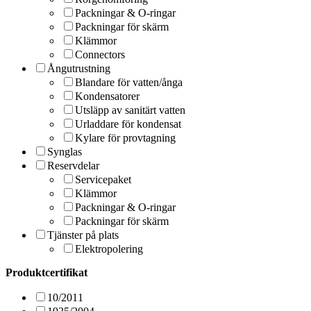
Packningar & O-ringar
Packningar för skärm
Klämmor
Connectors
Ångutrustning
Blandare för vatten/ånga
Kondensatorer
Utsläpp av sanitärt vatten
Urladdare för kondensat
Kylare för provtagning
Synglas
Reservdelar
Servicepaket
Klämmor
Packningar & O-ringar
Packningar för skärm
Tjänster på plats
Elektropolering
Produktcertifikat
10/2011