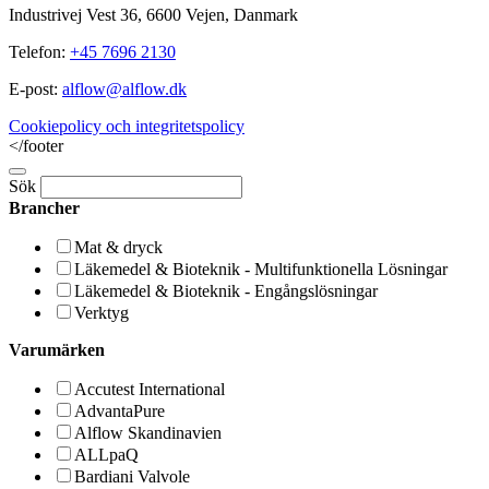
Industrivej Vest 36, 6600 Vejen, Danmark
Telefon:
+45 7696 2130
E-post:
alflow@alflow.dk
Cookiepolicy och integritetspolicy
</footer
Sök
Brancher
Mat & dryck
Läkemedel & Bioteknik - Multifunktionella Lösningar
Läkemedel & Bioteknik - Engångslösningar
Verktyg
Varumärken
Accutest International
AdvantaPure
Alflow Skandinavien
ALLpaQ
Bardiani Valvole