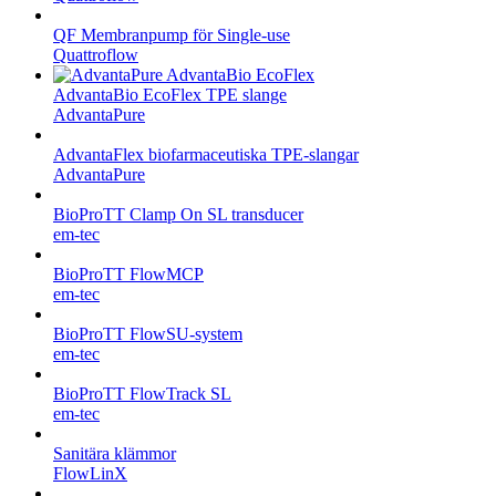
QF Membranpump för Single-use
Quattroflow
AdvantaBio EcoFlex TPE slange
AdvantaPure
AdvantaFlex biofarmaceutiska TPE-slangar
AdvantaPure
BioProTT Clamp On SL transducer
em-tec
BioProTT FlowMCP
em-tec
BioProTT FlowSU-system
em-tec
BioProTT FlowTrack SL
em-tec
Sanitära klämmor
FlowLinX