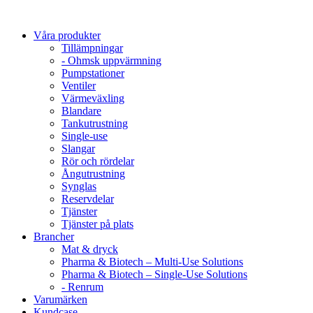
Våra produkter
Tillämpningar
- Ohmsk uppvärmning
Pumpstationer
Ventiler
Värmeväxling
Blandare
Tankutrustning
Single-use
Slangar
Rör och rördelar
Ångutrustning
Synglas
Reservdelar
Tjänster
Tjänster på plats
Brancher
Mat & dryck
Pharma & Biotech – Multi-Use Solutions
Pharma & Biotech – Single-Use Solutions
- Renrum
Varumärken
Kundcase